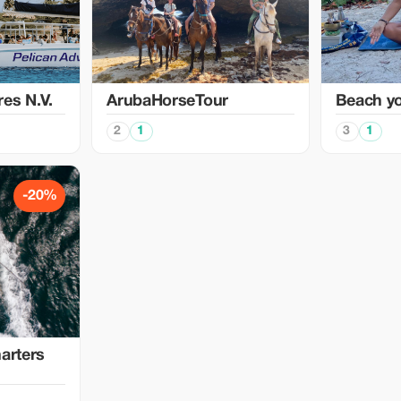
es N.V.
ArubaHorseTour
Beach yo
2
1
3
1
-20%
arters