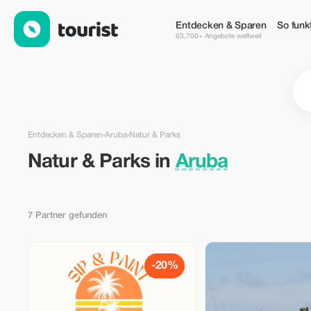
Natur & Parks in Aruba — Tourist
Entdecken & Sparen
So funkt
63,700+ Angebote weltweit
Entdecken & Sparen
›
Aruba
›
Natur & Parks
Natur & Parks in
Aruba
7 Partner gefunden
-20%