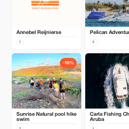
Annebel Reijnierse
Pelican Adventur
1
4
-10%
Sunrise Natural pool hike
Carla Fishing Ch
swim
Aruba