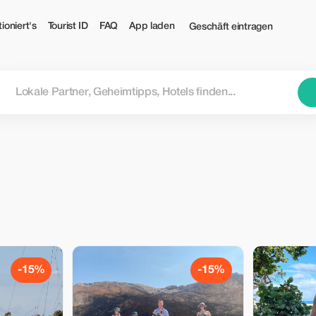
ioniert's
Tourist ID
FAQ
App laden
Geschäft eintragen
-15%
-15%