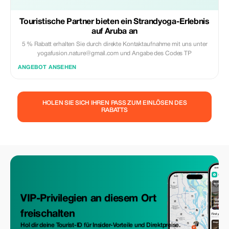
Touristische Partner bieten ein Strandyoga-Erlebnis
auf Aruba an
5 % Rabatt erhalten Sie durch direkte Kontaktaufnahme mit uns unter
yogafusion.nature@gmail.com und Angabe des Codes TP
ANGEBOT ANSEHEN
HOLEN SIE SICH IHREN PASS ZUM EINLÖSEN DES
RABATTS
VIP-Privilegien an diesem Ort
freischalten
Hol dir deine Tourist-ID für Insider-Vorteile und Direktpreise.