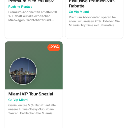
Premium Elite Exklusiv
Exklusive Prämien-VIP-
Rabatte
Rushing Rentals
Go Vip Miami
Premium-Abonnenten erhalten 20
% Rabatt auf alle exotischen
Premium Abonnenten sparen bei
Mietwagen, Yachtcharter und
allen Luxusreisen 20%. Erleben Sie
Chauffeurdienste für
Miamis Topziele mit ultimativem
unvergleichlichen Luxus und
Luxus und exklusiven Preisen.
Einsparungen.
-20%
Miami VIP Tour Spezial
Go Vip Miami
Genießen Sie 5 % Rabatt auf alle
unsere Luxus-Chevy-Suburban-
Touren. Entdecken Sie Miamis
Stadtbild, die Everglades oder
Key West mit Stil und Komfort.