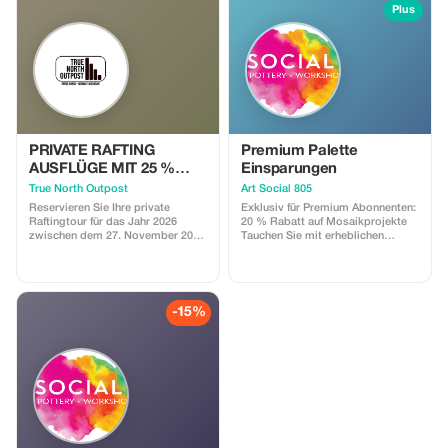
Plus
PRIVATE RAFTING
Premium Palette
AUSFLÜGE MIT 25 %
Einsparungen
RABATT
True North Outpost
Art Social 805
Reservieren Sie Ihre private
Exklusiv für Premium Abonnenten:
Raftingtour für das Jahr 2026
20 % Rabatt auf Mosaikprojekte
zwischen dem 27. November 2025
Tauchen Sie mit erheblichen
und dem 1. Januar 2026 und
Einsparungen tiefer in die
sparen Sie 25 %.
Kreativität ein!
-15%