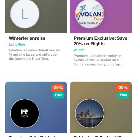
Winterferienreise
Premium Exclusive: Save
20% on Flights
Let It Ride
Volan2
Erhalten Sie einen Rabatt von 40
% auf eine kurze und süße oder
Premium subscribers enjoy an
die Deschutes River Tour.
exclusive 20% discount on all
flights, connecting you to top
global airlines at unbeatable
prices.
-20%
-20%
Plus
Plus