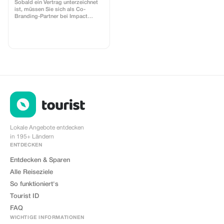
Sobald ein Vertrag unterzeichnet
ist, müssen Sie sich als Co-
Branding-Partner bei Impact
registrieren. Airalo erstellt eine
personalisierte Landingpage mit
Ihrem Logo, auf der Sie Ihre
Kunden zum Kauf ihrer eSIMs
weiterleiten können. Die Seite
enthält einen integrierten Rabatt
für Ihre Kunden. Der Rabatt ist an
die Co-Branding-Partnerschaft
gebunden. Jeder Verkauf ist mit
Ihrem Konto verknüpft und Sie
erhalten je nach gewährtem
Rabatt eine Provision von 15–25
%.
Lokale Angebote entdecken
in 195+ Ländern
ENTDECKEN
Entdecken & Sparen
Alle Reiseziele
So funktioniert's
Tourist ID
FAQ
WICHTIGE INFORMATIONEN