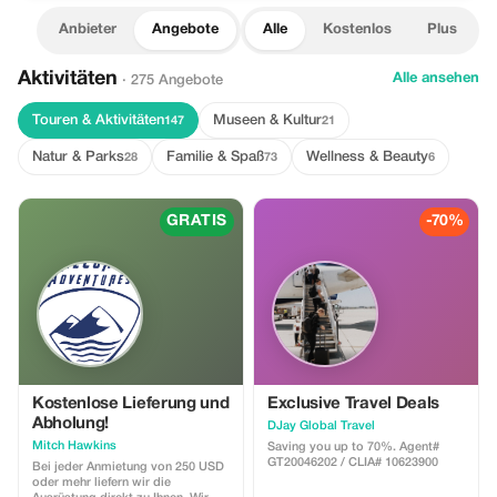
Anbieter
Angebote
Alle
Kostenlos
Plus
Aktivitäten
Alle ansehen
· 275 Angebote
Touren & Aktivitäten
Museen & Kultur
147
21
Natur & Parks
Familie & Spaß
Wellness & Beauty
28
73
6
GRATIS
-70%
Kostenlose Lieferung und
Exclusive Travel Deals
Abholung!
DJay Global Travel
Mitch Hawkins
Saving you up to 70%. Agent#
GT20046202 / CLIA# 10623900
Bei jeder Anmietung von 250 USD
oder mehr liefern wir die