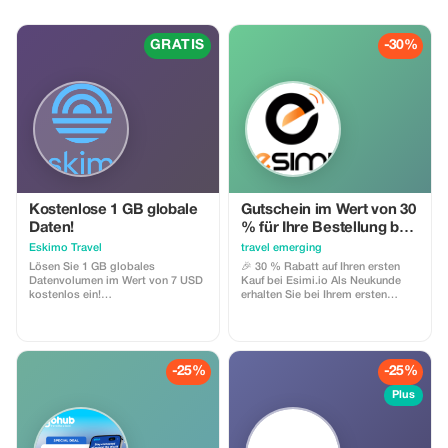
erhoben!
GRATIS
-30%
Kostenlose 1 GB globale
Gutschein im Wert von 30
Daten!
% für Ihre Bestellung bei
esimi.io
Eskimo Travel
travel emerging
Lösen Sie 1 GB globales
🎉 30 % Rabatt auf Ihren ersten
Datenvolumen im Wert von 7 USD
Kauf bei Esimi.io Als Neukunde
kostenlos ein!
erhalten Sie bei Ihrem ersten
Geschäftsbedingungen: • Der
eSIM-Kauf ein
Geschenkcode kann nur von neuen
Willkommensangebot mit einem
Eskimo-Nutzern eingelöst werden.
Rabatt von 30 %. Dieser exklusive
• Gültig bis 15.10.2026
Rabatt wird automatisch an der
Kasse angewendet und gilt für alle
-25%
-25%
verfügbaren Datenpläne ohne
Mindestkaufsumfang. Mit dem 15
Plus
%-Rabatt beim Erstkauf können
Reisende Folgendes tun: Esimi.io
zu reduzierten Kosten