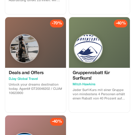
Ausrüstung direkt zu Ihnen. Wir
holen sie auch am Ende der
Mietdauer wieder ab.
-70%
-40%
Deals and Offers
Gruppenrabatt für
Surfkurs!
DJay Global Travel
Mitch Hawkins
Unlock your dreams destination
today. Agent# GT20046202 / CLIA#
Jeder Surf-Kurs mit einer Gruppe
10623900
von mindestens 4 Personen erhält
einen Rabatt von 40 Prozent auf
den Kurs!
-40%