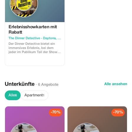
Der beste Spurensucher, der die
beste Lösung liefert, gewinnt ein
Preispaket, bevor der Mörder
enthüllt wird. Der Rabatt ist nur für
eine begrenzte Zeit verfügbar.
Erlebnisshowkarten mit
Rabatt
The Dinner Detective - Daytona, FL
Der Dinner Detective bietet ein
immersives Erlebnis, bei dem
jeder im Publikum Teil der Show
werden kann. Die Handlung
entfaltet sich im gesamten Raum
und zieht alle Gäste in ihren Bann.
Während der Show ereignet sich
ein Verbrechen mit versteckten
Hinweisen, die im Laufe der
Geschichte enthüllt werden.
Unterkünfte
Alle ansehen
· 6 Angebote
Unsere professionellen Detektive
leiten die Gäste während der
Show bei der Lösung des Falls.
Alle
Apartment
6
1
Der beste Spurensucher, der die
beste Lösung liefert, gewinnt ein
Preispaket, bevor der Mörder
enthüllt wird. Der Rabatt ist nur für
-70%
-70%
eine begrenzte Zeit verfügbar.