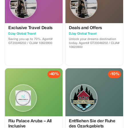
Exclusive Travel Deals
Deals and Offers
DJay Global Travel
DJay Global Travel
Saving you up to 70%. Agent#
Unlock your dreams destination
GT20046202 / CLIA# 10623900
today. Agent# GT20046202 / CLIA#
10623900
-40%
-10%
Riu Palace Aruba – All
Entfliehen Sie der Ruhe
Inclusive
des Ozarkgebiets