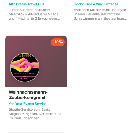
AKKDream-Travel LLC
Rocky Hide A Way Cottages
Junior Suite mit seitlichem
Entfliehen Sie der Ruhe und Idylle
Meerblick – All-inclusive 5 Tage
unserer Ferienhäuser mit zwei
und 4 Nächte für 2 Erwachsene
Schlafzimmern am Bootsanleger
Flughafentransfer inklusive
des unberührten Sees von Bull
Shoals. Genießen Sie Wassersport
oder einfach nur das Treiben auf
Ihrem Lieblingstreppe im Hafen,
wo die Sicht normalerweise bis zu
-10%
25 Fuß reicht. Angeln ist
ganzjährig möglich. Das Angebot
beinhaltet einen Rabatt von 10 %
bei einem Mindestaufenthalt von
zwei Nächten. Reservierungen
müssen telefonisch erfolgen. Eine
nicht erstattungsfähige Anzahlung
von 50 % wird zum Zeitpunkt der
Buchung fällig. Der Restbetrag ist
bei Ankunft zu zahlen. 870-445-
4400
Weihnachtsmann-
Zauberkönigreich
Yes Your Events Service
Shuttle-Service zum Santa
Magical Kingdom. Der Eintritt ist
im Preis inbegriffen.