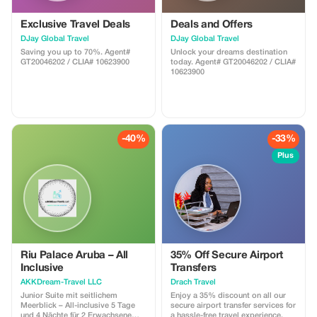
Exclusive Travel Deals
Deals and Offers
DJay Global Travel
DJay Global Travel
Saving you up to 70%. Agent#
Unlock your dreams destination
GT20046202 / CLIA# 10623900
today. Agent# GT20046202 / CLIA#
10623900
-40%
-33%
Plus
Riu Palace Aruba – All
35% Off Secure Airport
Inclusive
Transfers
AKKDream-Travel LLC
Drach Travel
Junior Suite mit seitlichem
Enjoy a 35% discount on all our
Meerblick – All-inclusive 5 Tage
secure airport transfer services for
und 4 Nächte für 2 Erwachsene
a hassle-free travel experience.