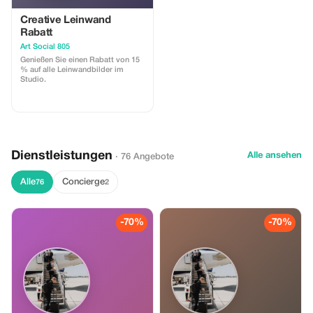
Creative Leinwand
Rabatt
Art Social 805
Genießen Sie einen Rabatt von 15
% auf alle Leinwandbilder im
Studio.
Dienstleistungen
Alle ansehen
· 76 Angebote
Alle
Concierge
76
2
-70%
-70%