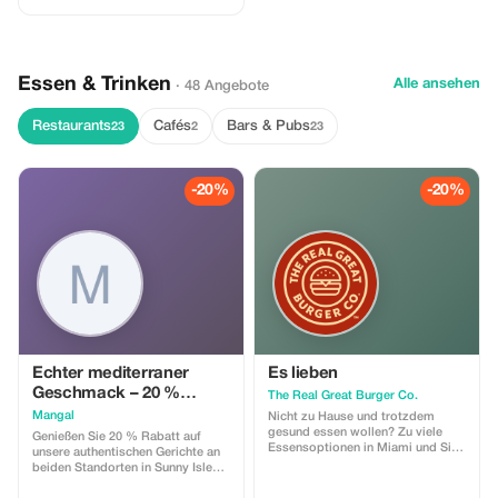
Essen & Trinken
Alle ansehen
· 48 Angebote
Restaurants
Cafés
Bars & Pubs
23
2
23
-20%
-20%
Echter mediterraner
Es lieben
Geschmack – 20 %
The Real Great Burger Co.
Rabatt
Mangal
Nicht zu Hause und trotzdem
gesund essen wollen? Zu viele
Genießen Sie 20 % Rabatt auf
Essensoptionen in Miami und Sie
unsere authentischen Gerichte an
wissen nicht so recht, wem Sie
beiden Standorten in Sunny Isles
vertrauen können? Real Great
Beach und Miami. Gönnen Sie sich
Burger hält es einfach: nur mit