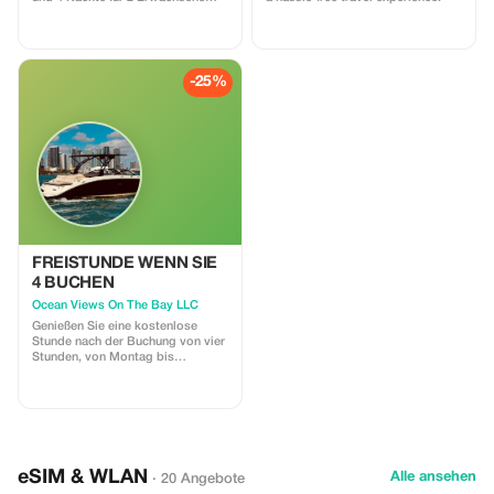
Flughafentransfer inklusive
-25%
FREISTUNDE WENN SIE
4 BUCHEN
Ocean Views On The Bay LLC
Genießen Sie eine kostenlose
Stunde nach der Buchung von vier
Stunden, von Montag bis
Donnerstag (außer an Feiertagen)!
Ein tolles Angebot für Familien,
Freunde, Geburtstagsfeiern oder
einfach nur einen Tag am Meer zu
genießen! Es gelten folgende
Bedingungen: Für diese Stunde
wird lediglich eine
eSIM & WLAN
Alle ansehen
· 20 Angebote
Kapitänsgebühr von 50 Dollar