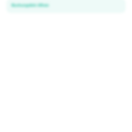
Buchungslink öffnen
Lokale Angebote entdecken
in 195+ Ländern
ENTDECKEN
Entdecken & Sparen
Alle Reiseziele
So funktioniert's
Tourist ID
FAQ
WICHTIGE INFORMATIONEN