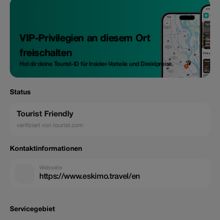
VIP-Privilegien an diesem Ort
freischalten
Hol dir deine Tourist-ID für Insider-Vorteile und Direktpreise.
Status
Tourist Friendly
verifiziert von tourist.com
Kontaktinformationen
Webseite
https://www.eskimo.travel/en
Servicegebiet