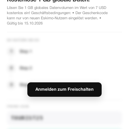
Kostenlose 1 GB globale Daten!
Lösen Sie 1 GB globales Datenvolumen im Wert von 7 USD
kostenlos ein! Geschäftsbedingungen: • Der Geschenkcode
kann nur von neuen Eskimo-Nutzern eingelöst werden. •
Gültig bis 15.10.2026
SO NUTZEN SIE ES
1
Step 1
2
Step 2
3
Step 3
Anmelden zum Freischalten
PROMO-CODE
TOURIST25