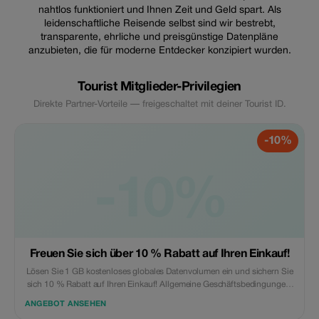
nahtlos funktioniert und Ihnen Zeit und Geld spart. Als
leidenschaftliche Reisende selbst sind wir bestrebt,
transparente, ehrliche und preisgünstige Datenpläne
anzubieten, die für moderne Entdecker konzipiert wurden.
Tourist Mitglieder-Privilegien
Direkte Partner-Vorteile — freigeschaltet mit deiner Tourist ID.
-10%
-10%
Freuen Sie sich über 10 % Rabatt auf Ihren Einkauf!
Lösen Sie 1 GB kostenloses globales Datenvolumen ein und sichern Sie
sich 10 % Rabatt auf Ihren Einkauf! Allgemeine Geschäftsbedingungen:
• Der Geschenkcode kann nur von neuen Eskimo-Nutzern eingelöst
ANGEBOT ANSEHEN
werden.