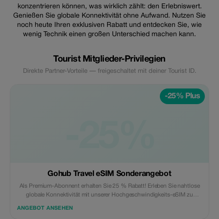
konzentrieren können, was wirklich zählt: den Erlebniswert.
Genießen Sie globale Konnektivität ohne Aufwand. Nutzen Sie
noch heute Ihren exklusiven Rabatt und entdecken Sie, wie
wenig Technik einen großen Unterschied machen kann.
Tourist Mitglieder-Privilegien
Direkte Partner-Vorteile — freigeschaltet mit deiner Tourist ID.
-25% Plus
-25%
Gohub Travel eSIM Sonderangebot
Als Premium-Abonnent erhalten Sie 25 % Rabatt! Erleben Sie nahtlose
globale Konnektivität mit unserer Hochgeschwindigkeits-eSIM zu
unübertroffenen Preisen. – Nur bei gohub.com einlösbar – Nicht mit
ANGEBOT ANSEHEN
anderen Aktionen kombinierbar – Kann nicht gegen Bargeld eingelöst