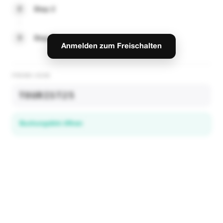
2
Step 2
3
Step 3
Anmelden zum Freischalten
PROMO-CODE
TOURIST25
Buchungslink öffnen