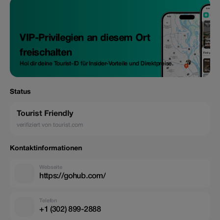
VIP-Privilegien an diesem Ort
freischalten
Hol dir deine Tourist-ID für Insider-Vorteile und Direktpreise.
Status
Tourist Friendly
verifiziert von tourist.com
Kontaktinformationen
Webseite
https://gohub.com/
Telefon
+1 (302) 899-2888