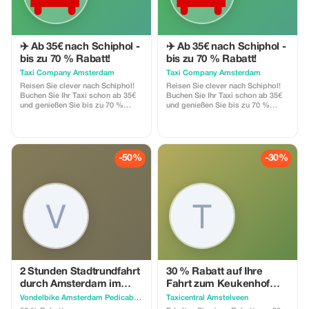
✈️ Ab 35€ nach Schiphol -
✈️ Ab 35€ nach Schiphol -
bis zu 70 % Rabatt!
bis zu 70 % Rabatt!
Taxi Company Amsterdam
Taxi Company Amsterdam
Reisen Sie clever nach Schiphol!
Reisen Sie clever nach Schiphol!
Buchen Sie Ihr Taxi schon ab 35€
Buchen Sie Ihr Taxi schon ab 35€
und genießen Sie bis zu 70 %
und genießen Sie bis zu 70 %
Rabatt auf die regulären Preise.
Rabatt auf die regulären Preise.
Verwenden Sie bei der Buchung
Verwenden Sie bei der Buchung
den Promocode TOURIST!
den Promocode TOURIST!
-50%
-30%
2 Stunden Stadtrundfahrt
30 % Rabatt auf Ihre
durch Amsterdam im
Fahrt zum Keukenhof
Rikscha "Pedicab Ams"
Niederlande
Vondelbike Amsterdam Pedicab Rickshaw Citytour
Taxicentral Amstelveen