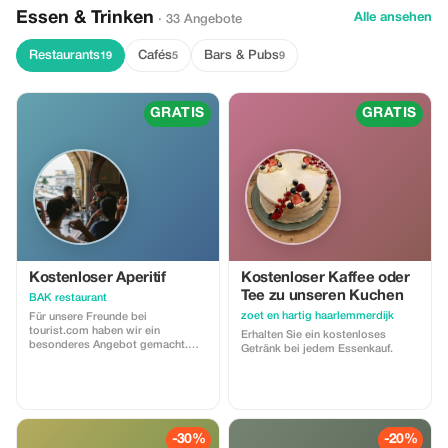
Essen & Trinken
Alle ansehen
· 33 Angebote
Restaurants
Cafés
Bars & Pubs
19
5
9
GRATIS
GRATIS
Kostenloser Aperitif
Kostenloser Kaffee oder
Tee zu unseren Kuchen
BAK restaurant
zoet en hartig haarlemmerdijk
Für unsere Freunde bei
tourist.com haben wir ein
Erhalten Sie ein kostenloses
besonderes Angebot gemacht.
Getränk bei jedem Essenkauf.
Nutzen Sie den Geheimcode für
einen kostenlosen Aperitif bei Ihrer
neuen Buchung!
-30%
-20%