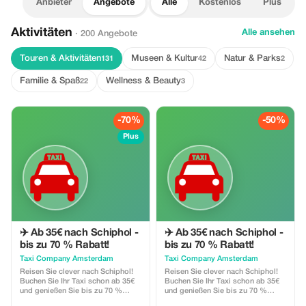
Anbieter
Angebote
Alle
Kostenlos
Plus
Aktivitäten
Alle ansehen
· 200 Angebote
Touren & Aktivitäten
Museen & Kultur
Natur & Parks
131
42
2
Familie & Spaß
Wellness & Beauty
22
3
-70%
-50%
Plus
✈️ Ab 35€ nach Schiphol -
✈️ Ab 35€ nach Schiphol -
bis zu 70 % Rabatt!
bis zu 70 % Rabatt!
Taxi Company Amsterdam
Taxi Company Amsterdam
Reisen Sie clever nach Schiphol!
Reisen Sie clever nach Schiphol!
Buchen Sie Ihr Taxi schon ab 35€
Buchen Sie Ihr Taxi schon ab 35€
und genießen Sie bis zu 70 %
und genießen Sie bis zu 70 %
Rabatt auf die regulären Preise.
Rabatt auf die regulären Preise.