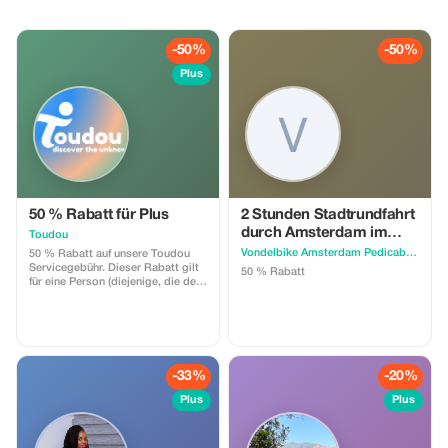
-50%
-50%
Plus
50 % Rabatt für Plus
2 Stunden Stadtrundfahrt
durch Amsterdam im
Toudou
Rikscha "Pedicab Ams"
Vondelbike Amsterdam Pedicab Rickshaw Citytour
50 % Rabatt auf unsere Toudou
Servicegebühr. Dieser Rabatt gilt
50 % Rabatt
für eine Person (diejenige, die den
Aktivitätsgutschein bucht).
-33%
-20%
Plus
Plus