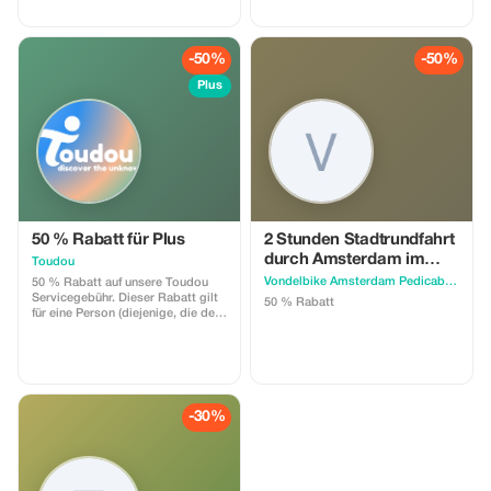
Verwenden Sie bei der Buchung
Verwenden Sie bei der Buchung
den Promocode TOURIST!
den Promocode TOURIST!
-50%
-50%
Plus
50 % Rabatt für Plus
2 Stunden Stadtrundfahrt
durch Amsterdam im
Toudou
Rikscha "Pedicab Ams"
Vondelbike Amsterdam Pedicab Rickshaw Citytour
50 % Rabatt auf unsere Toudou
Servicegebühr. Dieser Rabatt gilt
50 % Rabatt
für eine Person (diejenige, die den
Aktivitätsgutschein bucht).
-30%