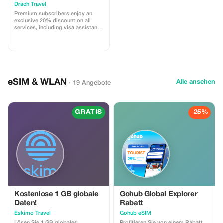
Drach Travel
Premium subscribers enjoy an
exclusive 20% discount on all
services, including visa assistance
and airport meet-and-greet.
eSIM & WLAN
Alle ansehen
· 19 Angebote
GRATIS
-25%
Kostenlose 1 GB globale
Gohub Global Explorer
Daten!
Rabatt
Eskimo Travel
Gohub eSIM
Lösen Sie 1 GB globales
Profitieren Sie von einem Rabatt