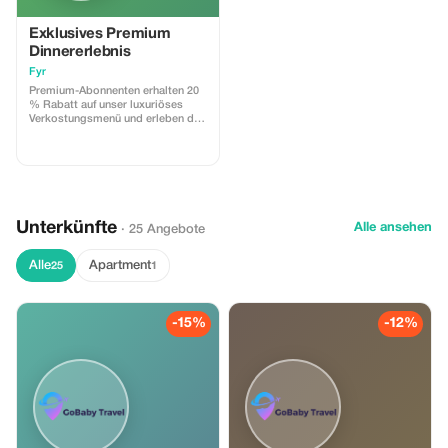
Exklusives Premium
Dinnererlebnis
Fyr
Premium-Abonnenten erhalten 20
% Rabatt auf unser luxuriöses
Verkostungsmenü und erleben die
feinste kulinarische Kunst bei FYR.
Unterkünfte
Alle ansehen
· 25 Angebote
Alle
Apartment
25
1
-15%
-12%