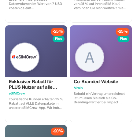
Datenvolumen im Wert von 7 USD
von 25 % auf Ihren eSIM Kauf.
kostenlos ein!
Verbinden Sie sich weltweit mit
Geschäftsbedingungen: • Der
Hochgeschwindigkeitsdaten und
Geschenkcode kann nur von neuen
konzentrieren Sie sich mehr auf Ihr
Eskimo-Nutzern eingelöst werden.
Reiseerlebnis.
• Gültig bis 15.10.2026
-25%
-25%
Plus
Plus
Exklusiver Rabatt für
Co-Branded-Website
PLUS Nutzer auf alle
Airalo
Datenpakete und
eSIMCrew
Sobald ein Vertrag unterzeichnet
Nachladungen –
ist, müssen Sie sich als Co-
Touristische Kunden erhalten 25 %
Branding-Partner bei Impact
mehrfach verwendbar
Rabatt auf ALLE Datenpakete in
registrieren. Airalo erstellt eine
unserer eSIMCrew-App. Wir haben
personalisierte Landingpage mit
über 850 Netzwerke in 180
Ihrem Logo, auf der Sie Ihre
Ländern, die hochwertige
Kunden zum Kauf ihrer eSIMs
Datenverbindungen mit 2–3
weiterleiten können. Die Seite
Netzwerken in den meisten
enthält einen integrierten Rabatt
Ländern anbieten. Die eSIMCrew-
-20%
für Ihre Kunden. Der Rabatt ist an
App ist sehr einfach zu bedienen
die Co-Branding-Partnerschaft