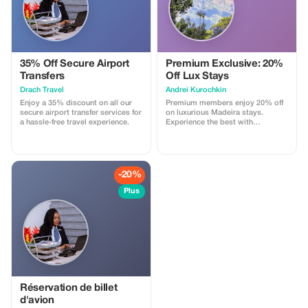
35% Off Secure Airport
Premium Exclusive: 20%
Transfers
Off Lux Stays
Drach Travel
Аndrei Kurochkin
Enjoy a 35% discount on all our
Premium members enjoy 20% off
secure airport transfer services for
on luxurious Madeira stays.
a hassle-free travel experience.
Experience the best with
Apartmadeira.com!
-20%
Plus
Réservation de billet
d'avion