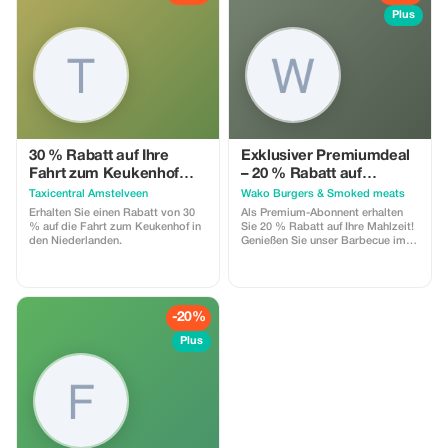
Plus
30 % Rabatt auf Ihre
Exklusiver Premiumdeal
Fahrt zum Keukenhof
– 20 % Rabatt auf
Niederlande
Grillgenuss
Taxicentral Amstelveen
Wako Burgers & Smoked meats
Erhalten Sie einen Rabatt von 30
Als Premium-Abonnent erhalten
% auf die Fahrt zum Keukenhof in
Sie 20 % Rabatt auf Ihre Mahlzeit!
den Niederlanden.
Genießen Sie unser Barbecue im
texanischen Stil und erleben Sie
die besten Rabatte in Amsterdam.
-20%
Plus