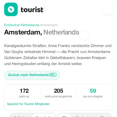
Angebote in Amsterdam, Netherlands
Entdecken
›
Netherlands
›
Amsterdam
Amsterdam
,
Netherlands
Kanalgesäumte Straßen, Anne Franks versteckte Zimmer und
Van Goghs wirbelnde Himmel — die Pracht von Amsterdams
Goldenem Zeitalter lebt in Giebelhäusern, braunen Kneipen
und Heringsbuden entlang der Amstel weiter.
Zurück nach Netherlands
🇳🇱
172
205
59
partner
exklusive angebote
vip-privilegien
Speziell für Tourist-Mitglieder