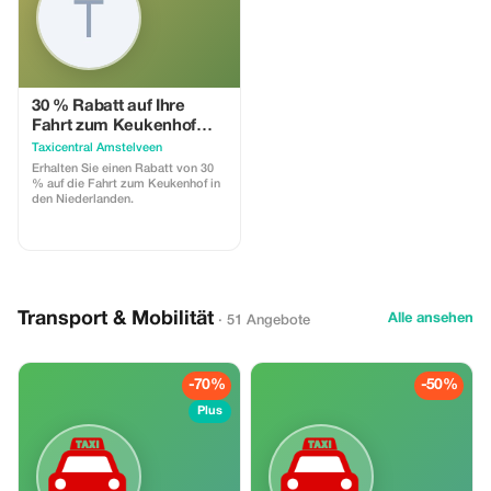
30 % Rabatt auf Ihre
Fahrt zum Keukenhof
Niederlande
Taxicentral Amstelveen
Erhalten Sie einen Rabatt von 30
% auf die Fahrt zum Keukenhof in
den Niederlanden.
Transport & Mobilität
Alle ansehen
· 51 Angebote
-70%
-50%
Plus