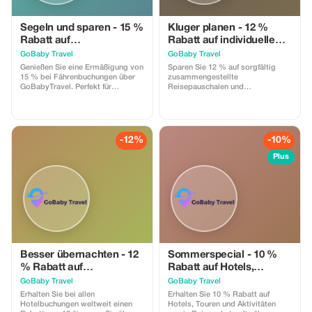
Segeln und sparen - 15 %
Kluger planen - 12 %
Rabatt auf
Rabatt auf individuelle
Fährenbuchungen
Pakete und Routenpläne
GoBaby Travel
GoBaby Travel
Genießen Sie eine Ermäßigung von
Sparen Sie 12 % auf sorgfältig
15 % bei Fährenbuchungen über
zusammengestellte
GoBabyTravel. Perfekt für
Reisepauschalen und
Inseltransfers und malerische
personalisierte
Routen zu ausgewählten Zielen.
Reiseplanungsservices. Unser
Gilt nur für Online-Buchungen,
Team hilft Ihnen dabei, nahtlose
vorbehaltlich der Verfügbarkeit
Reisen inklusive Transport,
des Anbieters. Verwenden Sie den
Unterkunft und Erlebnissen zu
-12%
-10%
Promocode an der Kasse.
gestalten. Geben Sie den Code an
der Kasse ein. Der Onlinedienst ist
Plus
weltweit verfügbar.
Besser übernachten - 12
Sommerspecial - 10 %
% Rabatt auf
Rabatt auf Hotels,
Hotelbuchungen
Aktivitäten und Pakete
GoBaby Travel
GoBaby Travel
Erhalten Sie bei allen
Erhalten Sie 10 % Rabatt auf
Hotelbuchungen weltweit einen
Hotels, Touren und Aktivitäten