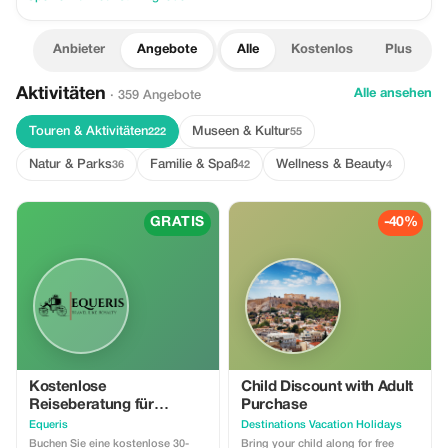
Anbieter
Angebote
Alle
Kostenlos
Plus
Aktivitäten
Alle ansehen
· 359 Angebote
Touren & Aktivitäten
Museen & Kultur
222
55
Natur & Parks
Familie & Spaß
Wellness & Beauty
36
42
4
GRATIS
-40%
Kostenlose
Child Discount with Adult
Reiseberatung für
Purchase
Marokko (30 Min.)
Equeris
Destinations Vacation Holidays
Buchen Sie eine kostenlose 30-
Bring your child along for free