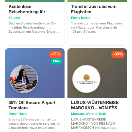
Kostenlose
Transfer zum und vom
Reiseberatung für
Flughafen
Marokko (30 Min.)
Equeris
Funny house
Buchen Sie eine kostenlose 30-
Transfer zum oder vom Flughafen
minütige Reiseberatung mit
von Rabat oder Marrakesch für
Equeris, einem Marokko-Experten.
10€ pro Strecke.
Diese Sitzung soll Ihnen helfen,
Ihre Reise nach Marokko klar und
selbstbewusst zu planen. Wir
werden Ihren Reisetaschen Stil,
Ideen für Reiserouten,
-33%
-30%
Zeitplanung, Logistik und lokale
Einblicke besprechen – alles mit
Plus
ehrlichen und praktischen
Ratschlägen. Was ist enthalten: •
Persönliche Reiseanleitung •
Empfehlungen für Ziele und
Routen • Unterkunfts- und
Erlebnistipps • Kulturelle Tipps
und lokale Einblicke Keine
Verpflichtungen, keine versteckten
Kosten. Perfekt für Reisende, die
vor der Buchung oder dem
35% Off Secure Airport
LUXUS-WÜSTENREISE
Abschluss ihrer Pläne fachkundige
Transfers
MAROKKO – VON FÈS
Beratung wünschen.
NACH MARRAKESCH
Drach Travel
Morocco Wonder Trails
Enjoy a 35% discount on all our
LUXUS-WÜSTENREISE
secure airport transfer services for
MAROKKO – VON FÈS NACH
a hassle-free travel experience.
MARRAKESCH Ihre luxuriöse