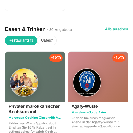
Essen & Trinken
Alle ansehen
· 20 Angebote
Restaurants
Cafés
13
7
-15%
-15%
Privater marokkanischer
Agafy-Wüste
Kochkurs mit
Marrakech Guide Azim
amazighischen
Moroccan Cooking Class with Amazigh Traditions
Erleben Sie einen magischen
Traditionen
Abend in der Agafay-Wüste mit
Exklusives WhatsApp-Angebot:
einer aufregenden Quad-Tour und
Erhalten Sie 15 % Rabatt auf Ihr
einem entspannten Kamelritt.
authentisches Amazigh Koch-