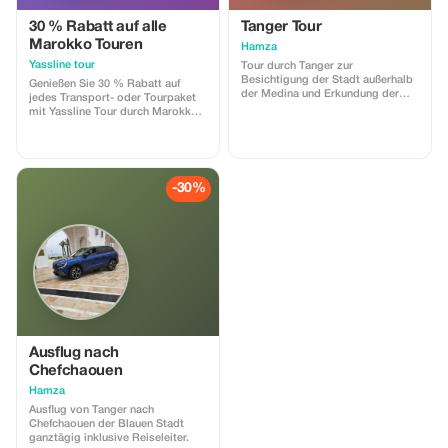
Kosten. Perfekt für Reisende, die
vor der Buchung oder dem
30 % Rabatt auf alle
Tanger Tour
Abschluss ihrer Pläne fachkundige
Marokko Touren
Hamza
Beratung wünschen.
Yassline tour
Tour durch Tanger zur
Besichtigung der Stadt außerhalb
Genießen Sie 30 % Rabatt auf
der Medina und Erkundung der
jedes Transport- oder Tourpaket
Geschichte der alten Medina
mit Yassline Tour durch Marokko.
inklusive Reiseleiter.
Entdecken Sie ikonische Ziele mit
unseren zuverlässigen
Dienstleistungen.
-30%
Ausflug nach
Chefchaouen
Hamza
Ausflug von Tanger nach
Chefchaouen der Blauen Stadt
ganztägig inklusive Reiseleiter.