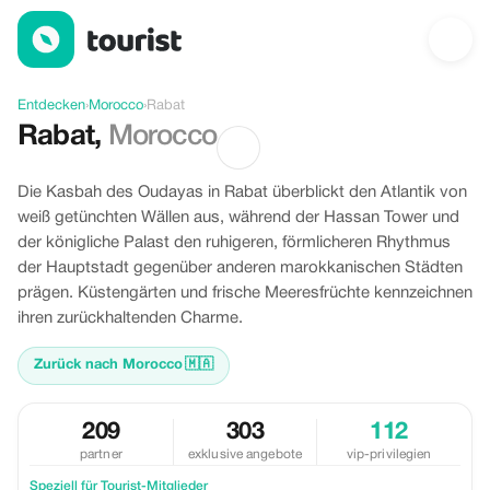
Angebote in Rabat, Morocco
Entdecken
›
Morocco
›
Rabat
Rabat
,
Morocco
Die Kasbah des Oudayas in Rabat überblickt den Atlantik von
weiß getünchten Wällen aus, während der Hassan Tower und
der königliche Palast den ruhigeren, förmlicheren Rhythmus
der Hauptstadt gegenüber anderen marokkanischen Städten
prägen. Küstengärten und frische Meeresfrüchte kennzeichnen
ihren zurückhaltenden Charme.
Zurück nach Morocco
🇲🇦
209
303
112
partner
exklusive angebote
vip-privilegien
Speziell für Tourist-Mitglieder