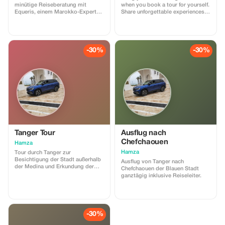
minütige Reiseberatung mit
when you book a tour for yourself.
Equeris, einem Marokko-Experten.
Share unforgettable experiences
Diese Sitzung soll Ihnen helfen,
together.
Ihre Reise nach Marokko klar und
selbstbewusst zu planen. Wir
werden Ihren Reisetaschen Stil,
Ideen für Reiserouten,
-30%
-30%
Zeitplanung, Logistik und lokale
Einblicke besprechen – alles mit
ehrlichen und praktischen
Ratschlägen. Was ist enthalten: •
Persönliche Reiseanleitung •
Empfehlungen für Ziele und
Routen • Unterkunfts- und
Erlebnistipps • Kulturelle Tipps
und lokale Einblicke Keine
Verpflichtungen, keine versteckten
Kosten. Perfekt für Reisende, die
vor der Buchung oder dem
Tanger Tour
Ausflug nach
Abschluss ihrer Pläne fachkundige
Chefchaouen
Hamza
Beratung wünschen.
Hamza
Tour durch Tanger zur
Besichtigung der Stadt außerhalb
Ausflug von Tanger nach
der Medina und Erkundung der
Chefchaouen der Blauen Stadt
Geschichte der alten Medina
ganztägig inklusive Reiseleiter.
inklusive Reiseleiter.
-30%