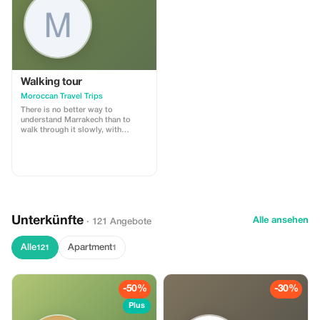
inklusive!
Walking tour
Moroccan Travel Trips
There is no better way to
understand Marrakech than to
walk through it slowly, with
someone who knows its every
alley by heart. Our Marrakech souk
walking tour is a 3–4 hour
immersion into the medina’s living
fabric — its markets, workshops,
communal ovens, and centuries-
old trades.
Unterkünfte
Alle ansehen
· 121 Angebote
Alle
Apartment
121
1
-50%
-30%
Plus