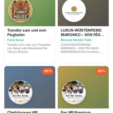
Transfer zum und vom
LUXUS-WÜSTENREISE
Flughafen
MAROKKO – VON FÈS
NACH MARRAKESCH
Funny house
Morocco Wonder Trails
Transfer zum oder vom Flughafen
LUXUS-WÜSTENREISE
von Rabat oder Marrakesch für
MAROKKO – VON FÈS NACH
10€ pro Strecke.
MARRAKESCH Ihre luxuriöse
Wüstenreise durch Marokko
beginnt in der Kaiserstadt FÈs –
einem Ort, an dem die Geschichte
in jeder Gasse spürbar ist. Nach
dem Frühstück werden Sie von
-25%
-25%
Ihrem privaten Fahrer empfangen
und Ihr Abenteuer beginnt in der
atemberaubenden Sahara.
Unterwegs durchqueren Sie die
vielfältigsten Landschaften
Marokkos – von den kühlen
Zedernwäldern des Mittleren Atlas
bis zu den goldenen Dünen von
Merzouga – und erreichen vier
Tage später die pulsierende
Metropole Marrakesch.
Chefchaouen VIP
Fes VIP Premium