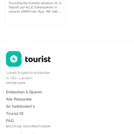
- mehrfach nutzbar
Touristische Kunden erhalten 20 %
Rabatt auf ALLE Datenpakete in
unserer eSIMCrew-App. Wir haben
über 850 Netzwerke in 180
Ländern, die hochwertige
Datenverbindungen mit 2–3
Netzwerken in den meisten
Ländern anbieten. Die eSIMCrew-
App ist sehr einfach zu bedienen
und verfügt über eine One-Touch-
Aufladung in der App. Eine
einfache Installation per One
Touch bietet auch die eSIM.
Lokale Angebote entdecken
in 195+ Ländern
ENTDECKEN
Entdecken & Sparen
Alle Reiseziele
So funktioniert's
Tourist ID
FAQ
WICHTIGE INFORMATIONEN