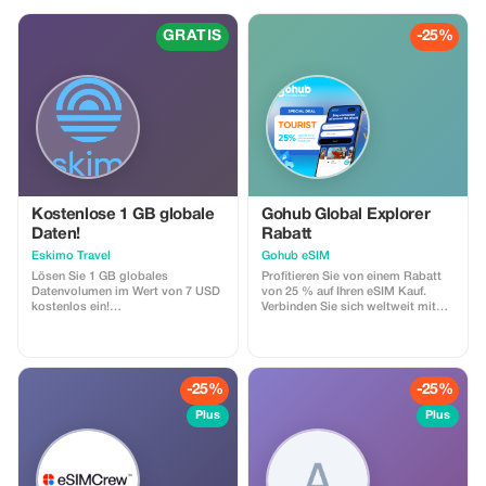
Richtige. Begleiten Sie uns auf
einer Reise zu den pulsierenden
Städten, atemberaubenden
GRATIS
-25%
Landschaften und verborgenen
Schätzen dieses bezaubernden
Landes – alles bequem an einem
Tag erreichbar. Genießen Sie jeden
Moment und schaffen Sie
Erinnerungen, die ein Leben lang
halten. Entdecken Sie unsere
Tagesausflüge ab Marrakesch und
planen Sie noch heute Ihr
perfektes Marokko-Abenteuer!
Kostenlose 1 GB globale
Gohub Global Explorer
Daten!
Rabatt
Eskimo Travel
Gohub eSIM
Lösen Sie 1 GB globales
Profitieren Sie von einem Rabatt
Datenvolumen im Wert von 7 USD
von 25 % auf Ihren eSIM Kauf.
kostenlos ein!
Verbinden Sie sich weltweit mit
Geschäftsbedingungen: • Der
Hochgeschwindigkeitsdaten und
Geschenkcode kann nur von neuen
konzentrieren Sie sich mehr auf Ihr
Eskimo-Nutzern eingelöst werden.
Reiseerlebnis.
• Gültig bis 15.10.2026
-25%
-25%
Plus
Plus