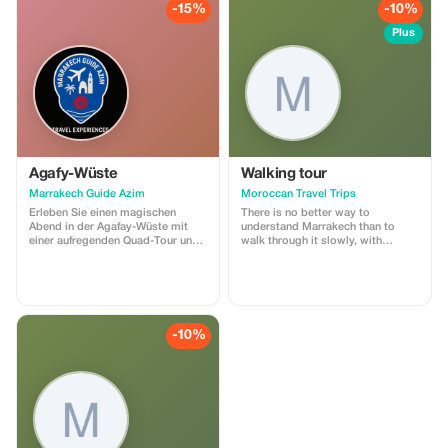
-15%
-10%
Plus
Agafy-Wüste
Walking tour
Marrakech Guide Azim
Moroccan Travel Trips
Erleben Sie einen magischen
There is no better way to
Abend in der Agafay-Wüste mit
understand Marrakech than to
einer aufregenden Quad-Tour und
walk through it slowly, with
einem entspannten Kamelritt.
someone who knows its every
Tauchen Sie anschließend in die
alley by heart. Our Marrakech souk
marokkanische Kultur ein und
walking tour is a 3–4 hour
genießen Sie eine faszinierende
immersion into the medina’s living
Dinner-Show mit traditioneller
fabric — its markets, workshops,
Musik und Tanzdarbietungen.
communal ovens, and centuries-
-10%
Lassen Sie sich unter dem
old trades.
Sternenhimmel mit authentischen
marokkanischen Spezialitäten
verwöhnen und schaffen Sie
unvergessliche Erinnerungen. Wir
holen Sie gegen 17:00 Uhr von
Ihrem Hotel in Marrakesch ab.
Genießen Sie die malerische Fahrt