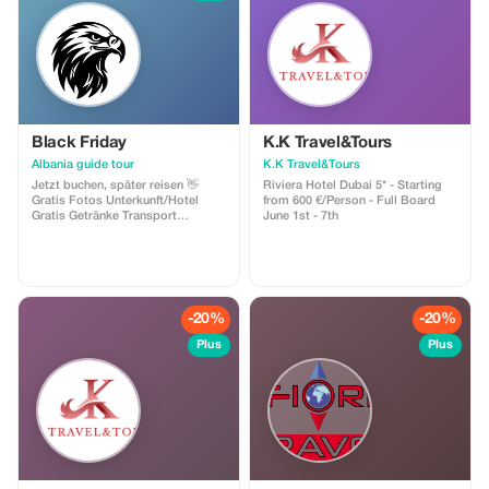
Black Friday
K.K Travel&Tours
Albania guide tour
K.K Travel&Tours
Jetzt buchen, später reisen 👋
Riviera Hotel Dubai 5* - Starting
Gratis Fotos Unterkunft/Hotel
from 600 €/Person - Full Board
Gratis Getränke Transport
June 1st - 7th
Frühstück Reiseleitung
Abholung/Rücktransfer Geschenk
🎁
-20%
-20%
Plus
Plus