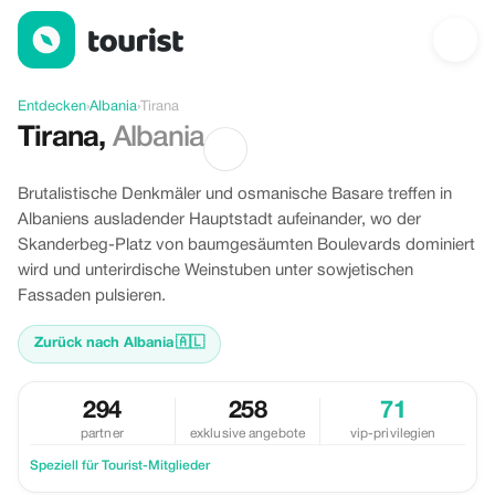
Angebote in Tirana, Albania
Entdecken
›
Albania
›
Tirana
Tirana
,
Albania
Brutalistische Denkmäler und osmanische Basare treffen in
Albaniens ausladender Hauptstadt aufeinander, wo der
Skanderbeg-Platz von baumgesäumten Boulevards dominiert
wird und unterirdische Weinstuben unter sowjetischen
Fassaden pulsieren.
Zurück nach Albania
🇦🇱
294
258
71
partner
exklusive angebote
vip-privilegien
Speziell für Tourist-Mitglieder