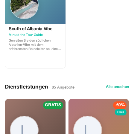
South of Albania Vibe
Mirsad the Tour Guide
Genießen Sie den südlichen
Albanien-Vibe mit dem
erfahrensten Reiseleiter bei einer
privaten Tour. Die Dauer der Tour
beträgt zwischen 3 und 5 Tagen -
je nach Ihrem Geschmack und was
Ihnen an Albanien gefällt!
Dienstleistungen
Alle ansehen
· 85 Angebote
GRATIS
-60%
Plus