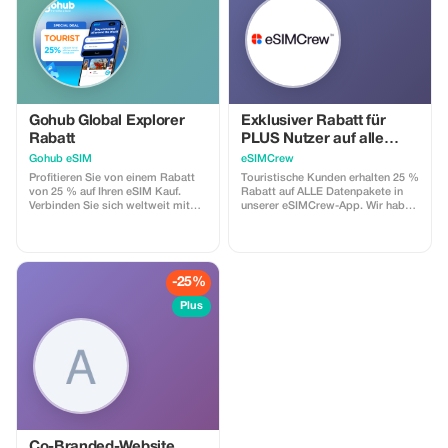
Gohub Global Explorer
Exklusiver Rabatt für
Rabatt
PLUS Nutzer auf alle
Datenpakete und
Gohub eSIM
eSIMCrew
Nachladungen –
Profitieren Sie von einem Rabatt
Touristische Kunden erhalten 25 %
mehrfach verwendbar
von 25 % auf Ihren eSIM Kauf.
Rabatt auf ALLE Datenpakete in
Verbinden Sie sich weltweit mit
unserer eSIMCrew-App. Wir haben
Hochgeschwindigkeitsdaten und
über 850 Netzwerke in 180
konzentrieren Sie sich mehr auf Ihr
Ländern, die hochwertige
Reiseerlebnis.
Datenverbindungen mit 2–3
Netzwerken in den meisten
Ländern anbieten. Die eSIMCrew-
-25%
App ist sehr einfach zu bedienen
und verfügt über eine One-Touch-
Plus
Aufladung in der App. Eine eSIM
lässt sich ganz leicht installieren.
Co-Branded-Website