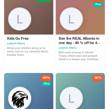
Plus
Kids Go Free
See the REAL Albania in
one day - 60 % off for 4+
Lulezim Marra
pax
Lulezim Marra
Bring your children along at no
extra cost on our selected family-
Start your journey in vibrant
friendly tours.
Tirana, where past and present
blend in a unique way. Continue to
the UNESCO town of Berat,
exploring its castle and historic
neighborhoods. Relax in nature at
Karavasta Lagoon, then end your
day with a beautiful sunset in
-40%
-30%
Durrës.
Plus