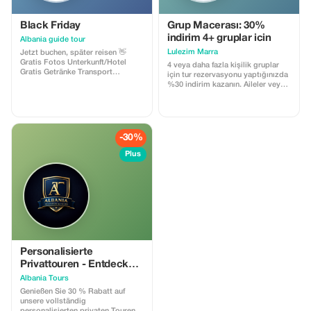
Black Friday
Grup Macerası: 30%
indirim 4+ gruplar icin
Albania guide tour
Lulezim Marra
Jetzt buchen, später reisen 👋
Gratis Fotos Unterkunft/Hotel
4 veya daha fazla kişilik gruplar
Gratis Getränke Transport
için tur rezervasyonu yaptığınızda
Frühstück Reiseleitung
%30 indirim kazanın. Aileler veya
Abholung/Rücktransfer Geschenk
birlikte seyahat eden arkadaş
🎁
grupları için mükemmel bir fırsat.
-30%
Plus
Personalisierte
Privattouren - Entdecken
Sie Albanien auf Ihre
Albania Tours
Weise 30 % RABATT
Genießen Sie 30 % Rabatt auf
unsere vollständig