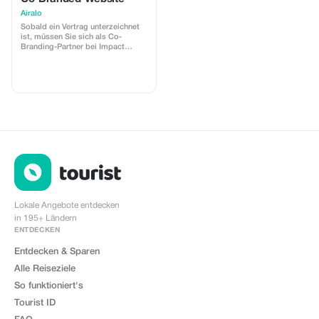
Airalo
Sobald ein Vertrag unterzeichnet
ist, müssen Sie sich als Co-
Branding-Partner bei Impact
registrieren. Airalo erstellt eine
personalisierte Landingpage mit
Ihrem Logo, auf der Sie Ihre
Kunden zum Kauf ihrer eSIMs
weiterleiten können. Die Seite
enthält einen integrierten Rabatt
für Ihre Kunden. Der Rabatt ist an
die Co-Branding-Partnerschaft
gebunden. Jeder Verkauf ist mit
Ihrem Konto verknüpft und Sie
erhalten je nach gewährtem
Rabatt eine Provision von 15–25
%.
Lokale Angebote entdecken
in 195+ Ländern
ENTDECKEN
Entdecken & Sparen
Alle Reiseziele
So funktioniert's
Tourist ID