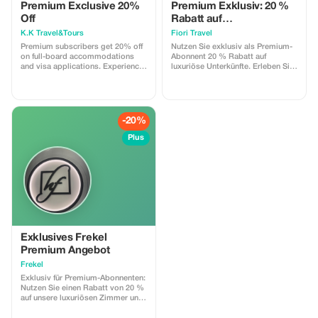
Premium Exclusive 20%
Premium Exklusiv: 20 %
Off
Rabatt auf
Luxusaufenthalte
K.K Travel&Tours
Fiori Travel
Premium subscribers get 20% off
Nutzen Sie exklusiv als Premium-
on full-board accommodations
Abonnent 20 % Rabatt auf
and visa applications. Experience
luxuriöse Unterkünfte. Erleben Sie
luxury at a fraction of the price!
erstklassige Reisen zu einem
Bruchteil der Kosten!
-20%
Plus
Exklusives Frekel
Premium Angebot
Frekel
Exklusiv für Premium-Abonnenten:
Nutzen Sie einen Rabatt von 20 %
auf unsere luxuriösen Zimmer und
genießen Sie exklusive