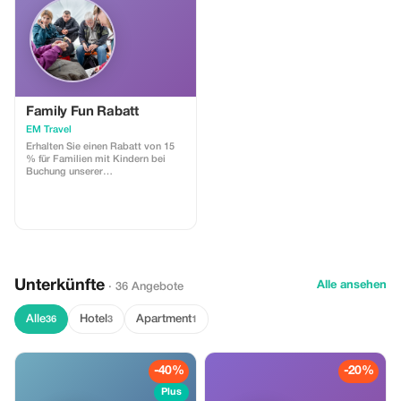
inklusive: Essen und Getränke,
persönliche Einkäufe, Hotel,
Trinkgelder!
Family Fun Rabatt
EM Travel
Erhalten Sie einen Rabatt von 15
% für Familien mit Kindern bei
Buchung unserer
maßgeschneiderten
Reiseerlebnisse.
Unterkünfte
Alle ansehen
· 36 Angebote
Alle
Hotel
Apartment
36
3
1
-40%
-20%
Plus