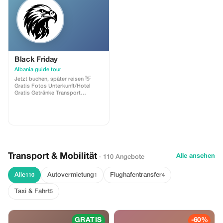
Landschaften zum Belsh-See mit
herrlichem Blick. Genießen Sie die
Schönheit des Sees und machen
Sie dort wunderbare Fotos. Diese
Tour beinhaltet: 1. Transport mit
Auto oder Minivan 2.
Professioneller englischsprachiger
Guide 3. Eintrittskarte für das
Amphitheater von Durrës 4.
Black Friday
Eintrittskarte für die Burg von
Albania guide tour
Berat
Jetzt buchen, später reisen 👋
Gratis Fotos Unterkunft/Hotel
Gratis Getränke Transport
Frühstück Reiseleitung
Abholung/Rücktransfer Geschenk
🎁
Transport & Mobilität
Alle ansehen
· 110 Angebote
Alle
Autovermietung
Flughafentransfer
110
1
4
Taxi & Fahrt
5
GRATIS
-60%