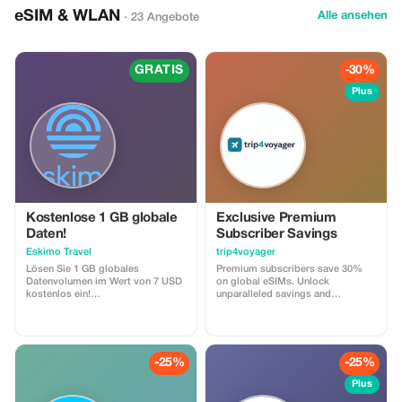
eSIM & WLAN
Alle ansehen
· 23 Angebote
GRATIS
-30%
Plus
Kostenlose 1 GB globale
Exclusive Premium
Daten!
Subscriber Savings
Eskimo Travel
trip4voyager
Lösen Sie 1 GB globales
Premium subscribers save 30%
Datenvolumen im Wert von 7 USD
on global eSIMs. Unlock
kostenlos ein!
unparalleled savings and
Geschäftsbedingungen: • Der
connectivity wherever you go as a
Geschenkcode kann nur von neuen
valued member of trip4voyager.
Eskimo-Nutzern eingelöst werden.
• Gültig bis 15.10.2026
-25%
-25%
Plus