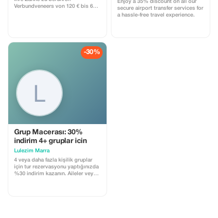
Enjoy a 35% discount on all our
Verbundveneers von 120 € bis 60
secure airport transfer services for
€/Zahn
a hassle-free travel experience.
-30%
Grup Macerası: 30%
indirim 4+ gruplar icin
Lulezim Marra
4 veya daha fazla kişilik gruplar
için tur rezervasyonu yaptığınızda
%30 indirim kazanın. Aileler veya
birlikte seyahat eden arkadaş
grupları için mükemmel bir fırsat.