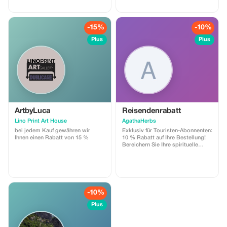
🎁
Natur, Museen – wir besprechen
gemeinsam, welche
Sehenswürdigkeiten Sie in
Albanien besuchen möchten.
-15%
-10%
Inklusive: Auto, Reiseleitung,
Museumseintritt, Burgeneintritt,
Plus
Plus
Eintritt in Naturparks. Nicht
inklusive: Essen und Getränke,
persönliche Einkäufe, Hotel,
Trinkgelder!
ArtbyLuca
Reisendenrabatt
Lino Print Art House
AgathaHerbs
bei jedem Kauf gewähren wir
Exklusiv für Touristen-Abonnenten:
Ihnen einen Rabatt von 15 %
10 % Rabatt auf Ihre Bestellung!
Bereichern Sie Ihre spirituelle
Sammlung mit erheblichen
Einsparungen bei unseren
vielfältigen Kulturprodukten.
-10%
Plus