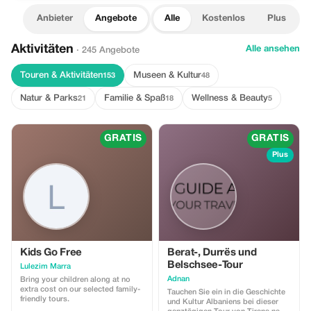
Anbieter
Angebote
Alle
Kostenlos
Plus
Aktivitäten
Alle ansehen
· 245 Angebote
Touren & Aktivitäten
Museen & Kultur
153
48
Natur & Parks
Familie & Spaß
Wellness & Beauty
21
18
5
GRATIS
GRATIS
Plus
Kids Go Free
Berat-, Durrës und
Belschsee-Tour
Lulezim Marra
Adnan
Bring your children along at no
extra cost on our selected family-
Tauchen Sie ein in die Geschichte
friendly tours.
und Kultur Albaniens bei dieser