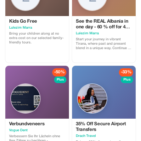
Kids Go Free
See the REAL Albania in
one day - 60 % off for 4+
Lulezim Marra
pax
Lulezim Marra
Bring your children along at no
extra cost on our selected family-
Start your journey in vibrant
friendly tours.
Tirana, where past and present
blend in a unique way. Continue to
the UNESCO town of Berat,
exploring its castle and historic
neighborhoods. Relax in nature at
Karavasta Lagoon, then end your
day with a beautiful sunset in
-50%
-33%
Durrës.
Plus
Plus
Verbundveneers
35% Off Secure Airport
Transfers
Vogue Dent
Drach Travel
Verbessern Sie Ihr Lächeln ohne
Ihre Zähne zu berühren -