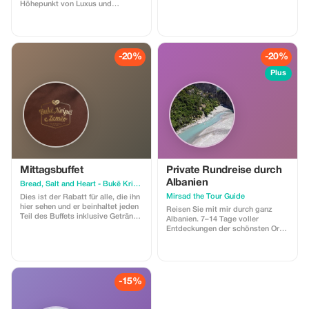
auch für Gruppen.
Höhepunkt von Luxus und
persönlichem Service bieten.
-20%
-20%
Plus
Mittagsbuffet
Private Rundreise durch
Albanien
Bread, Salt and Heart - Bukë Kripë e Zemër
Mirsad the Tour Guide
Dies ist der Rabatt für alle, die ihn
hier sehen und er beinhaltet jeden
Reisen Sie mit mir durch ganz
Teil des Buffets inklusive Getränke
Albanien. 7–14 Tage voller
den Sie probieren möchten. Der
Entdeckungen der schönsten Orte
Gutscheincode sowie dieser
Albaniens. Geschichte, Reisen,
Rabatt sind nur bei Anwesenheit
Natur, Museen – wir besprechen
gültig.
gemeinsam, welche
Sehenswürdigkeiten Sie in
Albanien besuchen möchten.
-15%
Inklusive: Auto, Reiseleitung,
Museumseintritt, Burgeneintritt,
Eintritt in Naturparks. Nicht