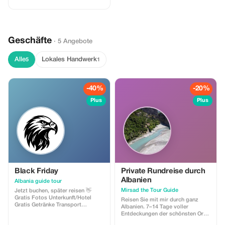
kulinarische Erlebnisse im
Restaurant Frekel.
Geschäfte
· 5 Angebote
Alle
Lokales Handwerk
5
1
-40%
-20%
Plus
Plus
Black Friday
Private Rundreise durch
Albanien
Albania guide tour
Mirsad the Tour Guide
Jetzt buchen, später reisen 👋
Gratis Fotos Unterkunft/Hotel
Reisen Sie mit mir durch ganz
Gratis Getränke Transport
Albanien. 7–14 Tage voller
Frühstück Reiseleitung
Entdeckungen der schönsten Orte
Abholung/Rücktransfer Geschenk
Albaniens. Geschichte, Reisen,