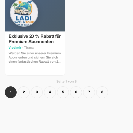
Exklusive 20 % Rabatt für
Premium Abonnenten
Vladimir
· Tirana
Werden Sie einer unserer Premium
Abonnenten und sichern Sie sich
einen fantastischen Rabatt von 20
% auf Ihre Flughafentransfers.
Genießen Sie luxuriöse Reisen und
sparen Sie dabei noch mehr!
Seite 1 von 8
1
2
3
4
5
6
7
8