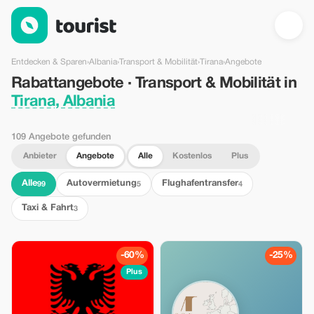
Rabattangebote · Transport & Mobilität in Tirana, Albania — Tou
Entdecken & Sparen
›
Albania
›
Transport & Mobilität
›
Tirana
›
Angebote
Rabattangebote · Transport & Mobilität in
Tirana, Albania
109 Angebote gefunden
Anbieter
Angebote
Alle
Kostenlos
Plus
Alle
Autovermietung
Flughafentransfer
99
5
4
Taxi & Fahrt
3
-60%
-25%
Plus