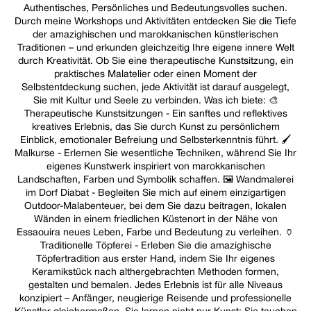
Authentisches, Persönliches und Bedeutungsvolles suchen.
Durch meine Workshops und Aktivitäten entdecken Sie die Tiefe
der amazighischen und marokkanischen künstlerischen
Traditionen – und erkunden gleichzeitig Ihre eigene innere Welt
durch Kreativität. Ob Sie eine therapeutische Kunstsitzung, ein
praktisches Malatelier oder einen Moment der
Selbstentdeckung suchen, jede Aktivität ist darauf ausgelegt,
Sie mit Kultur und Seele zu verbinden. Was ich biete: 🎨
Therapeutische Kunstsitzungen - Ein sanftes und reflektives
kreatives Erlebnis, das Sie durch Kunst zu persönlichem
Einblick, emotionaler Befreiung und Selbsterkenntnis führt. 🖌️
Malkurse - Erlernen Sie wesentliche Techniken, während Sie Ihr
eigenes Kunstwerk inspiriert von marokkanischen
Landschaften, Farben und Symbolik schaffen. 🖼️ Wandmalerei
im Dorf Diabat - Begleiten Sie mich auf einem einzigartigen
Outdoor-Malabenteuer, bei dem Sie dazu beitragen, lokalen
Wänden in einem friedlichen Küstenort in der Nähe von
Essaouira neues Leben, Farbe und Bedeutung zu verleihen. 🏺
Traditionelle Töpferei - Erleben Sie die amazighische
Töpfertradition aus erster Hand, indem Sie Ihr eigenes
Keramikstück nach althergebrachten Methoden formen,
gestalten und bemalen. Jedes Erlebnis ist für alle Niveaus
konzipiert – Anfänger, neugierige Reisende und professionelle