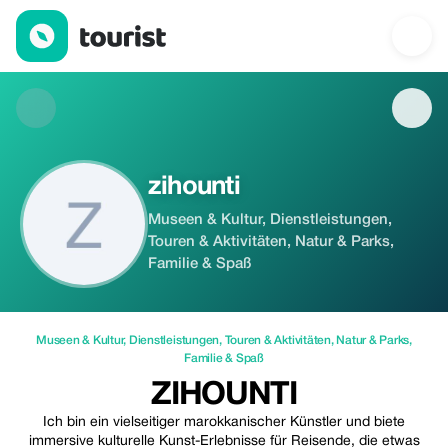
zihounti — Museen & Kultur | Up to 15% off | Tourist
zihounti
Museen & Kultur, Dienstleistungen,
Touren & Aktivitäten, Natur & Parks,
Familie & Spaß
Museen & Kultur
,
Dienstleistungen
,
Touren & Aktivitäten
,
Natur & Parks
,
Familie & Spaß
ZIHOUNTI
Ich bin ein vielseitiger marokkanischer Künstler und biete
immersive kulturelle Kunst-Erlebnisse für Reisende, die etwas