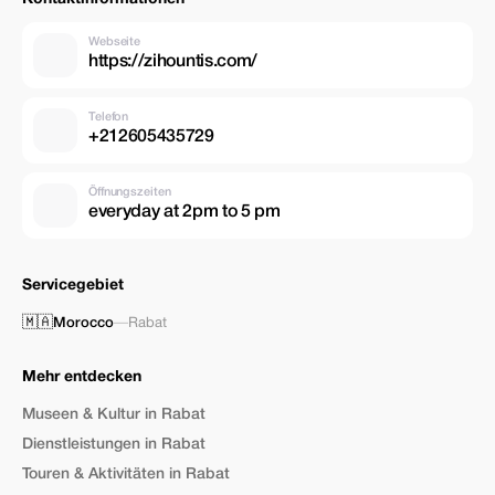
Webseite
https://zihountis.com/
Telefon
+212605435729
Öffnungszeiten
everyday at 2pm to 5 pm
Servicegebiet
🇲🇦
Morocco
—
Rabat
Mehr entdecken
Museen & Kultur in Rabat
Dienstleistungen in Rabat
Touren & Aktivitäten in Rabat