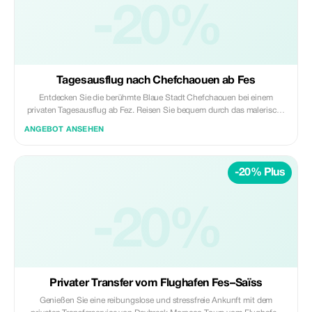
Professioneller lizenzierter Fahrer • Abholung und Rückgabe im
-20%
Hotel/Riad • Kraftstoff-, Maut- und Parkgebühren Nicht inklusive: •
Eintrittsgelder und lokale Guides • Mahlzeiten, Getränke und
persönliche Ausgaben Perfekt für Reisende, die das römische Erbe und
das kaiserliche Marokko an einem bereichernden Tag ab Fès erleben
möchten. ✨ Privat | Kulturell | Gut getaktet ✨ Daybreak Morocco Tours
Tagesausflug nach Chefchaouen ab Fes
Entdecken Sie die berühmte Blaue Stadt Chefchaouen bei einem
privaten Tagesausflug ab Fez. Reisen Sie bequem durch das malerische
Rifgebirge mit einem professionellen Fahrer und genießen Sie Freizeit
ANGEBOT ANSEHEN
zum Erkunden der blau getünchten Medina von Chefchaouen, der
lokalen Märkte und Panoramaaussichtspunkte in Ihrem eigenen Tempo.
Höhepunkte: • Panoramafahrt durch das Rifgebirge • Entdecken Sie die
-20% Plus
blauen Straßen und die Medina von Chefchaouen • Freie Zeit für Fotos,
Einkaufen und Mittagessen • Panoramablicke über die Stadt Inklusive: •
Privates klimatisiertes Fahrzeug • Professioneller lizenzierter Fahrer •
Abholung und Rücktransfer vom Hotel oder Riad • Kraftstoff-, Maut-
-20%
und Parkgebühren Nicht inklusive: • Lokaler Reiseführer in
Chefchaouen • Mahlzeiten, Getränke und Eintrittsgebühren Ideal für
Reisende, die einen entspannten, malerischen und fotogenen
Tagesausflug ab Fez suchen. ✨ Privat | Flexibel | Authentisch ✨
Daybreak Marokko Touren
Privater Transfer vom Flughafen Fes–Saïss
Genießen Sie eine reibungslose und stressfreie Ankunft mit dem