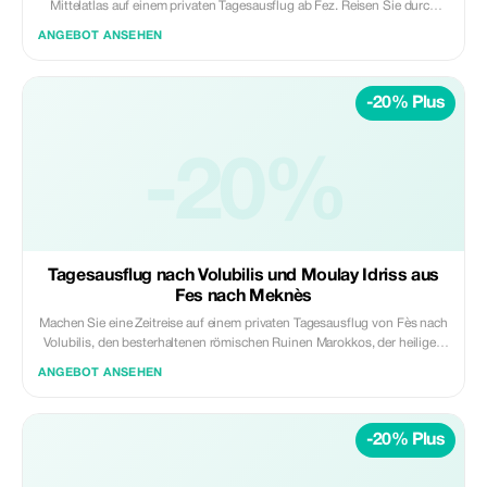
Mittelatlas auf einem privaten Tagesausflug ab Fez. Reisen Sie durch
Zedernwälder, Bergdörfer und alpin geprägte Städte, während Sie frische
ANGEBOT ANSEHEN
Luft, malerische Landschaften und entspannte Stopps genießen.
Höhepunkte: • Zedernwälder und Berberaffen • Bergszenerie und
Panoramaaussichtspunkte • Besuche in Ifrane und Azrou • Friedliche
-20% Plus
Natur und frische Bergluft Inklusive: • Privater klimatisierter Transport •
Professioneller lizenzierter Fahrer • Abholung und Rückgabe im
Hotel/Riad • Kraftstoff-, Maut- und Parkgebühren Nicht inklusive: •
Lokaler Reiseleiter • Mahlzeiten, Getränke und persönliche Ausgaben
-20%
Ideal für Reisende, die eine naturnahe, entspannende Flucht aus Fez
suchen. ✨ Privat | Malerisch | Erfrischend ✨ Daybreak Marokko Touren
Tagesausflug nach Volubilis und Moulay Idriss aus
Fes nach Meknès
Machen Sie eine Zeitreise auf einem privaten Tagesausflug von Fès nach
Volubilis, den besterhaltenen römischen Ruinen Marokkos, der heiligen
Stadt Moulay Idriss und der kaiserlichen Stadt Meknes. Reisen Sie
ANGEBOT ANSEHEN
bequem mit einem professionellen Fahrer und genießen Sie einen gut
durchdachten Reiseplan, der Geschichte, Kultur und Architektur
verbindet. Höhepunkte: • Erkunden Sie die römischen Ruinen von
-20% Plus
Volubilis (UNESCO-Weltkulturerbe) • Besuchen Sie die heilige Stadt
Moulay Idriss Zerhoun • Entdecken Sie die kaiserlichen Denkmäler und
die alte Medina von Meknes Inklusive: • Privater klimatisierter Transport •