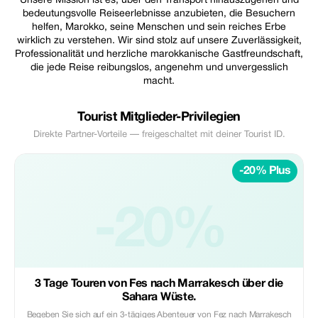
Unsere Mission ist es, über den Transport hinauszugehen und
bedeutungsvolle Reiseerlebnisse anzubieten, die Besuchern
helfen, Marokko, seine Menschen und sein reiches Erbe
wirklich zu verstehen. Wir sind stolz auf unsere Zuverlässigkeit,
Professionalität und herzliche marokkanische Gastfreundschaft,
die jede Reise reibungslos, angenehm und unvergesslich
macht.
Tourist Mitglieder-Privilegien
Direkte Partner-Vorteile — freigeschaltet mit deiner Tourist ID.
-20% Plus
-20%
3 Tage Touren von Fes nach Marrakesch über die
Sahara Wüste.
Begeben Sie sich auf ein 3-tägiges Abenteuer von Fez nach Marrakesch