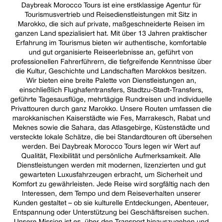
Daybreak Morocco Tours ist eine erstklassige Agentur für
Tourismusvertrieb und Reisedienstleistungen mit Sitz in
Marokko, die sich auf private, maßgeschneiderte Reisen im
ganzen Land spezialisiert hat. Mit über 13 Jahren praktischer
Erfahrung im Tourismus bieten wir authentische, komfortable
und gut organisierte Reiseerlebnisse an, geführt von
professionellen Fahrerführern, die tiefgreifende Kenntnisse über
die Kultur, Geschichte und Landschaften Marokkos besitzen.
Wir bieten eine breite Palette von Dienstleistungen an,
einschließlich Flughafentransfers, Stadtzu-Stadt-Transfers,
geführte Tagesausflüge, mehrtägige Rundreisen und individuelle
Privattouren durch ganz Marokko. Unsere Routen umfassen die
marokkanischen Kaiserstädte wie Fes, Marrakesch, Rabat und
Meknes sowie die Sahara, das Atlasgebirge, Küstenstädte und
versteckte lokale Schätze, die bei Standardtouren oft übersehen
werden. Bei Daybreak Morocco Tours legen wir Wert auf
Qualität, Flexibilität und persönliche Aufmerksamkeit. Alle
Dienstleistungen werden mit modernen, lizenzierten und gut
gewarteten Luxusfahrzeugen erbracht, um Sicherheit und
Komfort zu gewährleisten. Jede Reise wird sorgfältig nach den
Interessen, dem Tempo und dem Reiseverhalten unserer
Kunden gestaltet – ob sie kulturelle Entdeckungen, Abenteuer,
Entspannung oder Unterstützung bei Geschäftsreisen suchen.