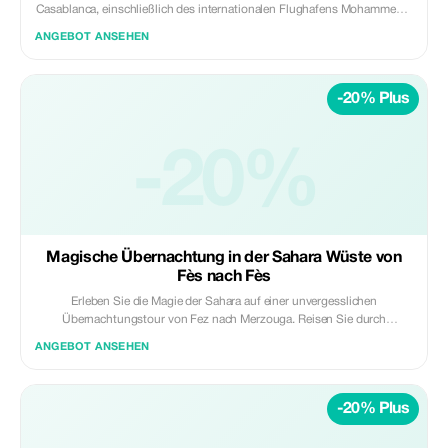
Casablanca, einschließlich des internationalen Flughafens Mohammed V
oder dem Stadtzentrum. Genießen Sie eine reibungslose Tür-zu-Tür-
ANGEBOT ANSEHEN
Reise in einem modernen, klimatisierten Fahrzeug mit einem
professionellen Fahrer, ideal für Geschäftsreisende, Familien und
Personen mit engem Zeitplan. Inklusive: • Privates klimatisiertes
-20% Plus
Fahrzeug (keine Teilung) • Professioneller lizenzierter Fahrer • Abholung
im Hotel/Riad in Fès • Ausfahrt am Flughafen Casablanca oder im
Stadtzentrum • Kraftstoff-, Maut- und Parkgebühren Nicht inklusive: •
Mahlzeiten, Getränke und persönliche Ausgaben • Zusätzliche Stopps,
-20%
sofern nicht vorher vereinbart Perfekt für Reisende, die einen
zuverlässigen, pünktlichen und komfortablen Langstrecken-Transfer
zwischen Fès und Casablanca suchen. ✨ Privat | Sicher | Zuverlässig ✨
Daybreak Marokko Touren
Magische Übernachtung in der Sahara Wüste von
Fès nach Fès
Erleben Sie die Magie der Sahara auf einer unvergesslichen
Übernachtungstour von Fez nach Merzouga. Reisen Sie durch
malerische Landschaften, bevor Sie Kamele über die goldenen Dünen zu
ANGEBOT ANSEHEN
einem luxuriösen Wüstenlager reiten, wo Sie ein traditionelles
Abendessen, Livemusik und eine friedliche Nacht unter den Sternen
genießen können. Höhepunkte: • Panoramafahrt durch das mittlere
-20% Plus
Atlasgebirge und die Wüstenlandschaften • Sonnenuntergangskamelritt
in den Erg Chebbi-Dünen • Übernachtung in einem luxuriösen
Wüstenlager • Traditionelles marokkanisches Abendessen & Frühstück •