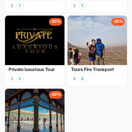
2
1
2
1
-20%
-25%
Private luxurious Tour
Tours Fire Transport
3
1
6
3
-20%