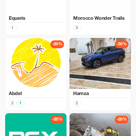
Equeris
Morocco Wonder Trails
1
3
-20%
-30%
Abdel
Hamza
2
1
2
-20%
-20%