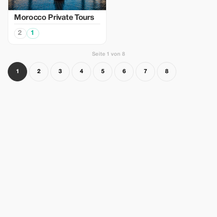
Morocco Private Tours
2
1
Seite 1 von 8
1
2
3
4
5
6
7
8