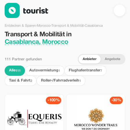
Transport & Mobilität in Casablanca, Morocco — Tourist
Entdecken & Sparen
›
Morocco
›
Transport & Mobilität
›
Casablanca
Transport & Mobilität in
Casablanca, Morocco
Anbieter
Angebote
111 Partner gefunden
Alle
Autovermietung
Flughafentransfer
111
1
7
Taxi & Fahrt
Roller-/Fahrradverleih
2
1
-100%
-30%