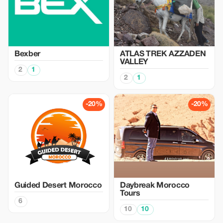
Bexber
ATLAS TREK AZZADEN
VALLEY
2
1
2
1
-20%
-20%
Guided Desert Morocco
Daybreak Morocco
Tours
6
10
10