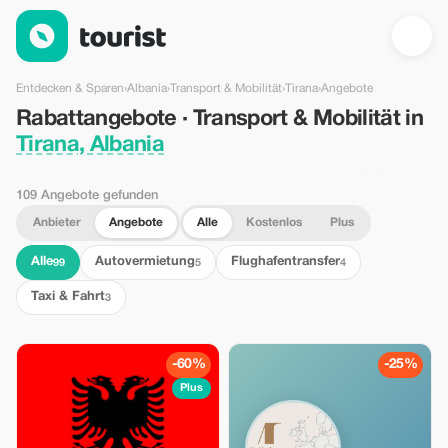
Rabattangebote · Transport & Mobilität in Tirana, Albania — Tou
Entdecken & Sparen
›
Albania
›
Transport & Mobilität
›
Tirana
›
Angebote
Rabattangebote · Transport & Mobilität in
Tirana, Albania
109 Angebote gefunden
Anbieter
Angebote
Alle
Kostenlos
Plus
Alle
Autovermietung
Flughafentransfer
99
5
4
Taxi & Fahrt
3
-60%
-25%
Plus