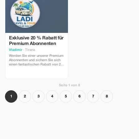
Exklusive 20 % Rabatt für
Premium Abonnenten
Vladimir
· Tirana
Werden Sie einer unserer Premium
Abonnenten und sichern Sie sich
einen fantastischen Rabatt von 20
% auf Ihre Flughafentransfers.
Genießen Sie luxuriöse Reisen und
sparen Sie dabei noch mehr!
Seite 1 von 8
1
2
3
4
5
6
7
8