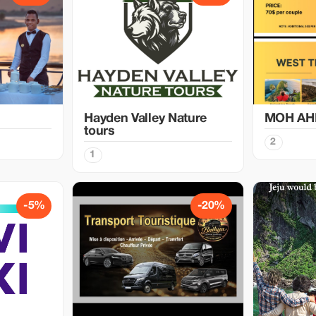
Hayden Valley Nature
MOH AH
tours
2
1
-5%
-20%