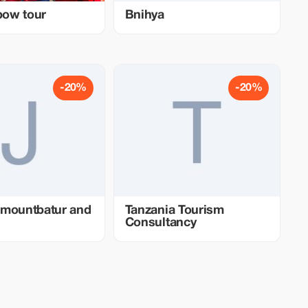
nbow tour
Bnihya
-20%
-20%
rmountbatur and
Tanzania Tourism
Consultancy