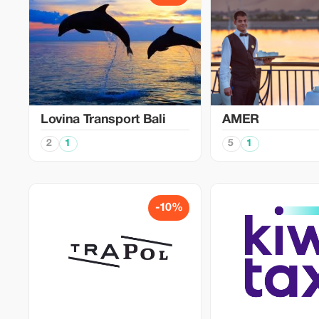
Lovina Transport Bali
AMER
2
1
5
1
-10%