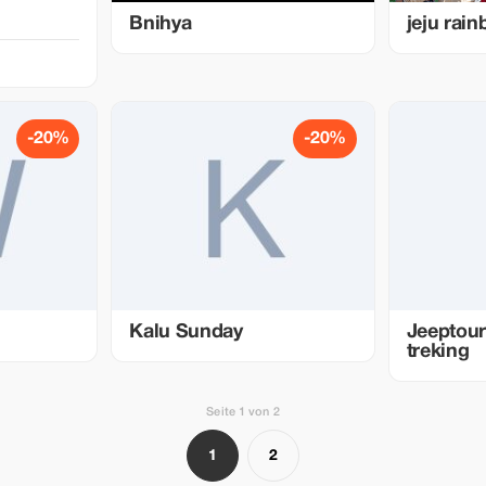
Bnihya
jeju rai
-20%
-20%
Kalu Sunday
Jeeptou
treking
Seite 1 von 2
1
2