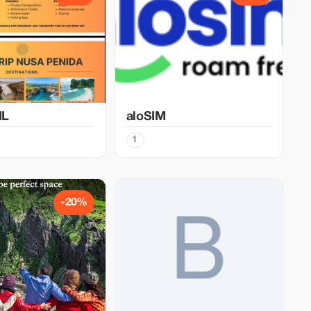
IL
aloSIM
1
-20%