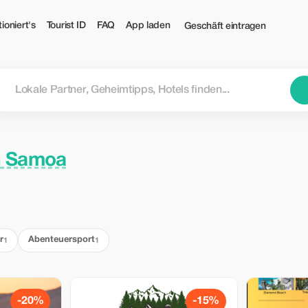
ioniert's
Tourist ID
FAQ
App laden
Geschäft eintragen
n Samoa
r
Abenteuersport
1
1
-20%
-15%