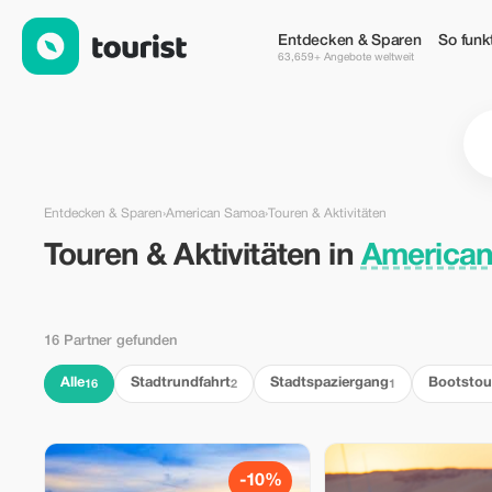
Touren & Aktivitäten in American Samoa — Tourist
Entdecken & Sparen
So funkt
63,659+ Angebote weltweit
Entdecken & Sparen
›
American Samoa
›
Touren & Aktivitäten
Touren & Aktivitäten in
America
16 Partner gefunden
Alle
Stadtrundfahrt
Stadtspaziergang
Bootstou
16
2
1
-10%