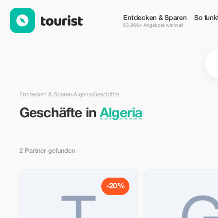
Geschäfte in Algeria — Tourist
Entdecken & Sparen
So funkt
63,866+ Angebote weltweit
Entdecken & Sparen
›
Algeria
›
Geschäfte
Geschäfte in
Algeria
2 Partner gefunden
-20%