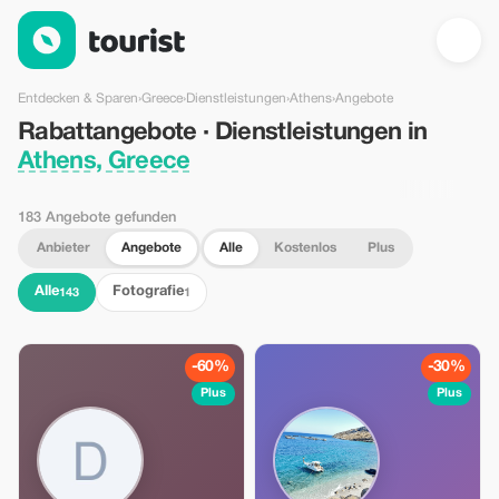
Rabattangebote · Dienstleistungen in Athens, Greece — Touris
Entdecken & Sparen
›
Greece
›
Dienstleistungen
›
Athens
›
Angebote
Rabattangebote · Dienstleistungen in
Athens, Greece
183 Angebote gefunden
Anbieter
Angebote
Alle
Kostenlos
Plus
Alle
Fotografie
143
1
-60%
-30%
Plus
Plus