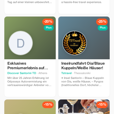
Tag auf einer kleinen unbewohnten
a hassle-free travel experience.
Insel ganz in der Nähe von Athen
zu einem sehr günstigen Preis von
60 Euro pro Person (gültig für 7
Personen).
-20%
-25%
Plus
Plus
Exklusives
Inselrundfahrt Oia/Blaue
Premiumerlebnis auf
Kuppeln/Weiße Häuser!
Santorin
Discover Santorini TD
· Athens
Tstravel
· Thessaloniki
Mit über 25 Jahren Erfahrung ist
● Insel Santorin – Blaue Kuppeln
Odysseys Autovermietung ein
von Oia, weiße Häuser, – Pyrgos
vertrauenswürdiger Anbieter von
(traditionelles Dorf, höchster
hochwertigen und wirtschaftlichen
Punkt), – Dorf Megalochóri
Mietwagen- und
(Kanávas Höhlenhäuser), –
Motorradmietediensten in
Weingut (Weinverkostung) – Roter
Griechenland. Haben Sie Spaß,
Strand (Fotografie), – Schwarzer
entspannen Sie sich und genießen
Sandstrand (Entspannung,
-15%
-15%
Sie Ihren Urlaub. Wenn es um
Mittagessen, Cocktails) *Der
Auto- und Fahrradverleih geht,
Fahrer erzählt Geschichten und
kann Ihnen nur Odysseys
bietet Gastfreundschaft über die