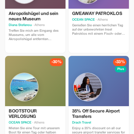
Akropolishügel und sein
GIVEAWAY PATROKLOS
neues Museum
OCEAN SPACE
· Athens
Diana Stefanou
· Athens
Genießen Sie einen herrlichen Tag
auf der unbewohnten Insel
Treffen Sie mich am Eingang des
Patroklos mit einem Fisch- oder
Museums, um alle vom
Fleisch-BBQ an einem einsamen
Akropolishügel entfernten
Sandstrand oder Felsenstrand und
Fragmente und seine
erleben Sie echte griechische
wunderschöne Sammlung zu
Ferien...
sehen, und besuchen Sie
anschließend den Akropolishügel
mit seinen Tempeln und der
-30%
-33%
atemberaubenden Aussicht!
Plus
BOOTSTOUR
35% Off Secure Airport
VERLOSUNG
Transfers
OCEAN SPACE
· Athens
Drach Travel
Mieten Sie eine Tour mit unserem
Enjoy a 35% discount on all our
Boot für einen Tag oder halben
secure airport transfer services for