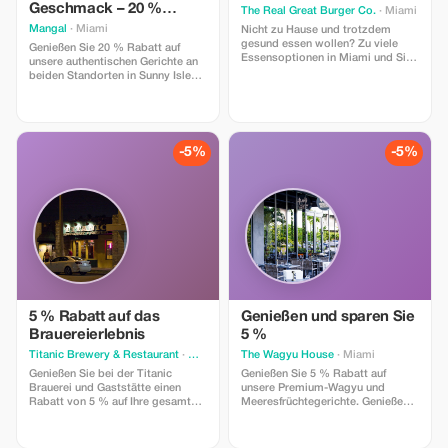
Geschmack – 20 %
The Real Great Burger Co.
· Miami
Rabatt
Mangal
· Miami
Nicht zu Hause und trotzdem
gesund essen wollen? Zu viele
Genießen Sie 20 % Rabatt auf
Essensoptionen in Miami und Sie
unsere authentischen Gerichte an
wissen nicht so recht, wem Sie
beiden Standorten in Sunny Isles
vertrauen können? Real Great
Beach und Miami. Gönnen Sie sich
Burger hält es einfach: nur mit
ein warmes Esserlebnis!
Gras gefüttertes Rindfleisch, wo
immer möglich Biozutaten, alte
Mineralsalze – absolut keine
-5%
-5%
Pflanzenöle - bei jeder Bestellung
vollumfänglich transparent
angegeben. Wir liefern frisch an
Hotels und Airbnb Unterkünfte im
ganzen Raum Miami aus.
Genießen Sie einen Rabatt von 20
% mit dem Code „LOVE IT“ und
erhalten Sie sauberes, bequemen
Essen, auf das man sich auch
unterwegs verlassen kann.
5 % Rabatt auf das
Genießen und sparen Sie
Brauereierlebnis
5 %
Titanic Brewery & Restaurant
· Miami
The Wagyu House
· Miami
Genießen Sie bei der Titanic
Genießen Sie 5 % Rabatt auf
Brauerei und Gaststätte einen
unsere Premium-Wagyu und
Rabatt von 5 % auf Ihre gesamte
Meeresfrüchtegerichte. Genießen
Rechnung. Genießen Sie unsere
Sie erstklassige Aromen von den
umfangreiche Bierauswahl und
besten Produzenten.
unser renommiertes Barfood!