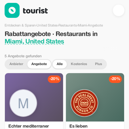
Rabattangebote · Restaurants in Miami, United States — Touri
Entdecken & Sparen
›
United States
›
Restaurants
›
Miami
›
Angebote
Rabattangebote · Restaurants in
Miami, United States
5 Angebote gefunden
Anbieter
Angebote
Alle
Kostenlos
Plus
-20%
-20%
Echter mediterraner
Es lieben