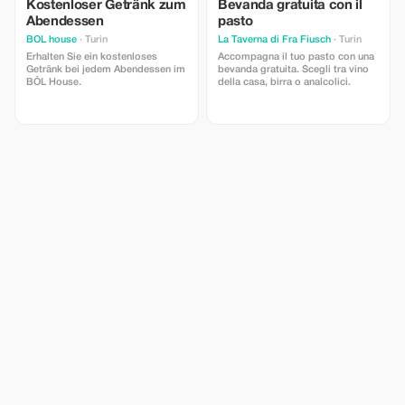
Kostenloser Getränk zum
Bevanda gratuita con il
Abendessen
pasto
BOL house
· Turin
La Taverna di Fra Fiusch
· Turin
Erhalten Sie ein kostenloses
Accompagna il tuo pasto con una
Getränk bei jedem Abendessen im
bevanda gratuita. Scegli tra vino
BŌL House.
della casa, birra o analcolici.