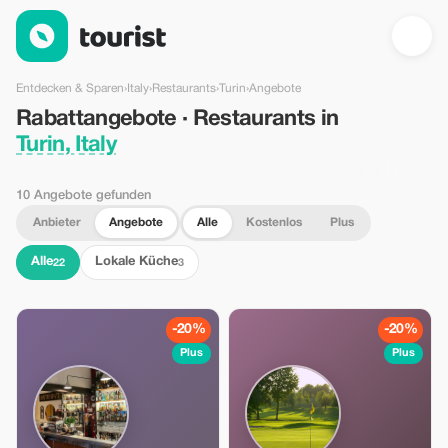
Rabattangebote · Restaurants in Turin, Italy — Tourist
Entdecken & Sparen
›
Italy
›
Restaurants
›
Turin
›
Angebote
Rabattangebote · Restaurants in
Turin, Italy
10 Angebote gefunden
Anbieter
Angebote
Alle
Kostenlos
Plus
Alle
Lokale Küche
22
3
-20%
-20%
Plus
Plus