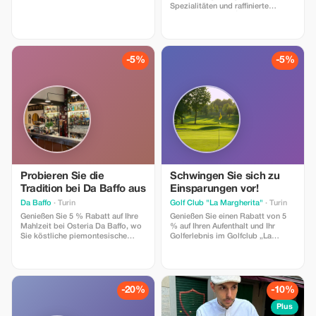
so können wir Ihre Reservierung
Spezialitäten und raffinierte
bestätigen. Vielen Dank.
Fertiggerichte im Àme Atelier
Gastronomico.
-5%
-5%
Probieren Sie die
Schwingen Sie sich zu
Tradition bei Da Baffo aus
Einsparungen vor!
Da Baffo
· Turin
Golf Club "La Margherita"
· Turin
Genießen Sie 5 % Rabatt auf Ihre
Genießen Sie einen Rabatt von 5
Mahlzeit bei Osteria Da Baffo, wo
% auf Ihren Aufenthalt und Ihr
Sie köstliche piemontesische
Golferlebnis im Golfclub „La
Gerichte in einer warmen und
Margherita“.
authentischen Atmosphäre
genießen können.
-20%
-10%
Plus