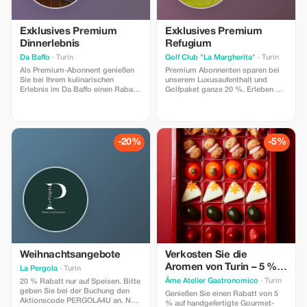
Exklusives Premium
Exklusives Premium
Dinnerlebnis
Refugium
Da Baffo
· Turin
Golf Club "La Margherita"
· Turin
Als Premium-Abonnent genießen
Premium Abonnenten sparen bei
Sie bei Ihrem kulinarischen
unserem Luxusaufenthalt und
Erlebnis im Da Baffo einen Rabatt
Golfpaket ganze 20 %. Erleben Sie
von 20 % und kosten die feinsten
echte Entspannung und Sport.
Aromen der piemontesischen
Küche - dabei sparen Sie viel
Geld! Verkostungsmenü – 60€
(nach Anwendung des Rabatts von
-20%
-5%
20%: 48€) Eine vom Küchenchef
zusammengestellte kulinarische
Reise mit folgenden Gerichten: *
Auswahl an Vorspeisen *
Hauptspeisen * Hauptgerichte
Weihnachtsangebote
Verkosten Sie die
Aromen von Turin – 5 %
La Pergola
· Turin
Rabatt
Âme Atelier Gastronomico
· Turin
20 % Rabatt nur auf Speisen. Bitte
geben Sie bei der Buchung den
Genießen Sie einen Rabatt von 5
Aktionscode PERGOLA4U an. Nur
% auf handgefertigte Gourmet-