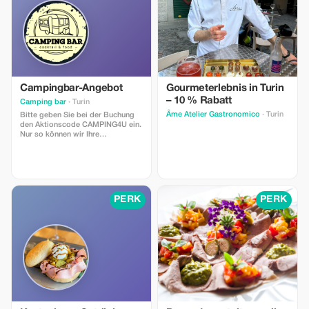
Campingbar-Angebot
Gourmeterlebnis in Turin
– 10 % Rabatt
Camping bar
· Turin
Âme Atelier Gastronomico
· Turin
Bitte geben Sie bei der Buchung
den Aktionscode CAMPING4U ein.
Nur so können wir Ihre
Reservierung bestätigen. Vielen
Dank.
PERK
PERK