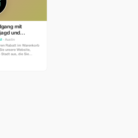
dgang mit
jagd und
ührter Audiotour
il
· Austin
ren Rabatt im Warenkorb
Sie unsere Website,
 Stadt aus, die Sie
ten und schon ist es