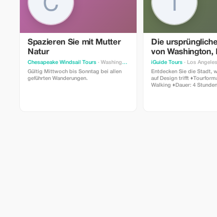
Spazieren Sie mit Mutter
Die ursprüngliche
Natur
von Washington, 
Chesapeake Windsail Tours
· Washington
iGuide Tours
· Los Angele
Gültig Mittwoch bis Sonntag bei allen
Entdecken Sie die Stadt,
geführten Wanderungen.
auf Design trifft ♦️Tourformat: Auto-
Walking ♦️Dauer: 4 Stunden
Private Kleingruppe bis z
♦️Transport: Acura MDX 20
Für größere Gruppen konta
uns bitte unter +1(202)243
540 $ (1–6 Personen) 🌎
Tourbeschreibung: Im erste
Washington-Reise entdeck
Orte, die den ursprünglich
prägten – eine Vision von
Macht und Schönheit. Ich teile
faszinierende Einblicke in 
Verbindungen zwischen W
D.C. und St. Petersburg (
zeige Ihnen, wie die breit
weiten Ausblicke der Stadt
Stadtgründer und die ver
architektonische Symboli
widerspiegeln. Höhepunkte der Tour Sie
sehen: • Das Kapitol der V