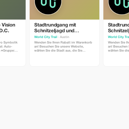
 Vision
Stadtrundgang mit
Stadtrun
D.C.
Schnitzeljagd und
Schnitzel
selbstgeführter Audiotour
selbstgef
s
World City Trail
· Austin
World City Tra
 wo Symbolik
Wenden Sie Ihren Rabatt im Warenkorb
Wenden Sie Ih
an! Besuchen Sie unsere Website,
an! Besuchen 
 ♦️Gruppe:
wählen Sie die Stadt aus, die Sie
wählen Sie die
u 6 Personen
erkunden möchten und schon ist es
erkunden möch
25 Hinweis:
geschafft!
geschafft!
ktieren Sie
-8336 Preis:
n Teil Ihrer
en Sie die
en Stadtplan
 Harmonie,
die
ashington,
Russland) und
en Avenuen und
 die Ideen der
borgene
k
ereinigten