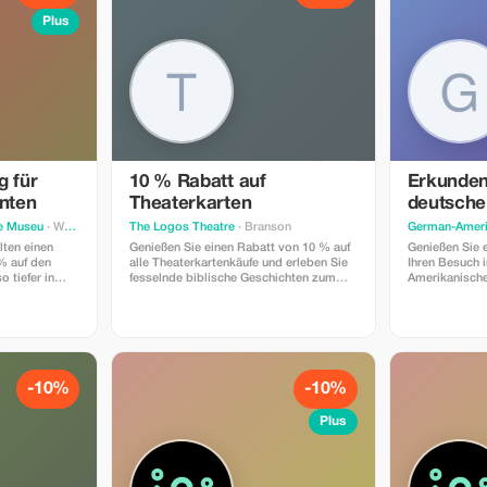
Plus
g für
10 % Rabatt auf
Erkunden
nten
Theaterkarten
deutsche
e Museu
shington
· Washington
The Logos Theatre
· Branson
German-Ameri
ten einen
Genießen Sie einen Rabatt von 10 % auf
Genießen Sie 
% auf den
alle Theaterkartenkäufe und erleben Sie
Ihren Besuch 
o tiefer in
fesselnde biblische Geschichten zum
Amerikanisch
tellungen und
Leben erweckt.
entdecken Sie
deutschsprach
-10%
-10%
Plus