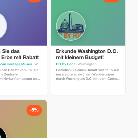
 Sie das
Erkunde Washington D.C.
 Erbe mit Rabatt
mit kleinem Budget!
can Heritage Museu
· Washington
DC By Foot
· Washington
einen Rabatt von 5 % auf
Genießen Sie einen Rabatt von 11 % auf
im Deutsch-
unsere preisgekrönten Wanderungen
en Herkunftsmuseum und
durch Washington D.C. mit dem Code:
 die reiche Geschichte
TPOTA11
iger Amerikaner.
-5%