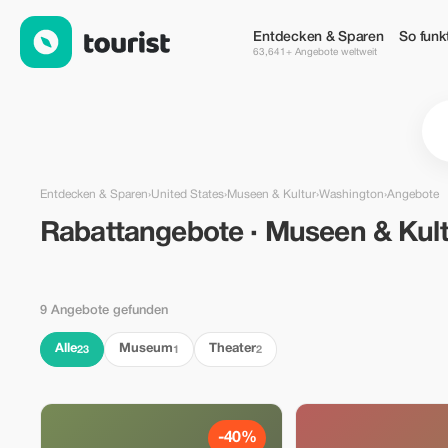
Rabattangebote · Museen & Kultur in Washington, United State
Entdecken & Sparen
So funkt
63,641+ Angebote weltweit
Entdecken & Sparen
›
United States
›
Museen & Kultur
›
Washington
›
Angebote
Rabattangebote · Museen & Kult
9 Angebote gefunden
Alle
Museum
Theater
23
1
2
-40%