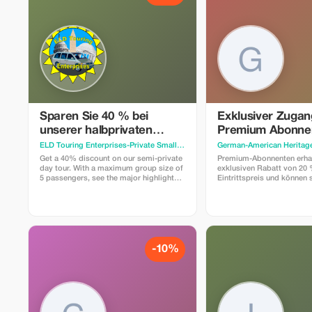
Sparen Sie 40 % bei
Exklusiver Zugan
unserer halbprivaten
Premium Abonne
Tagestour
ELD Touring Enterprises-Private Small Group Tours of Washington, DC
German-American Heritag
· Wa
Get a 40% discount on our semi-private
Premium-Abonnenten erhal
day tour. With a maximum group size of
exklusiven Rabatt von 20 
5 passengers, see the major highlights
Eintrittspreis und können s
of the Nation's Capital. Leave the hassle
unsere einzigartigen Auss
of large groups, crowded buses, and
Geschichten eintauchen.
wait time for the next bus to get you.
The tour departs from the Holiday Inn
Capitol Hill (550 C Street SW) and ends
at the Smithsonian's Air and Space
Museum (if tickets are available),
-10%
National Museum of the American
Indian, or the departure point.