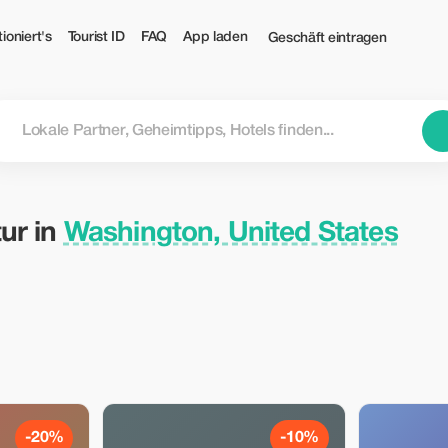
s — Tourist
ioniert's
Tourist ID
FAQ
App laden
Geschäft eintragen
ur in
Washington, United States
-20%
-10%