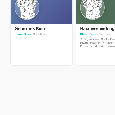
Geheimes Kino
Raumvermietung
Klara i Rosa
· Subotica
Klara i Rosa
· Subotica
🌟 Organisieren Sie Ihr Eve
Räumlichkeiten! 🌟 Planen Sie eine
Podiumsdiskussion, eine
eine Konferenz, ein Teamb
oder eine andere Veransta
flexiblen Bedingungen? Wi
unsere charmanten Räumli
einem typischen Haus in S
mitten im Stadtzentrum.