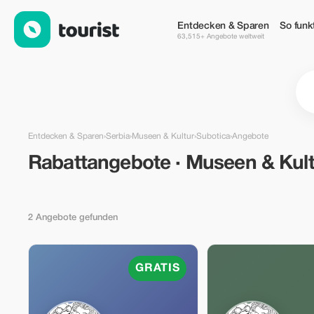
Rabattangebote · Museen & Kultur in Subotica, Serbia — Touri
Entdecken & Sparen
So funkt
63,515+ Angebote weltweit
Entdecken & Sparen
›
Serbia
›
Museen & Kultur
›
Subotica
›
Angebote
Rabattangebote · Museen & Kult
2 Angebote gefunden
GRATIS