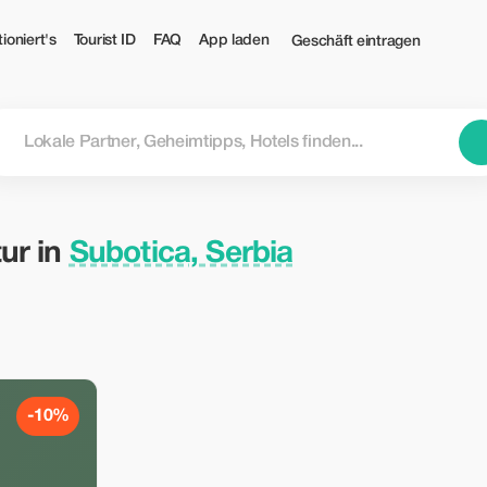
st
ioniert's
Tourist ID
FAQ
App laden
Geschäft eintragen
ur in
Subotica, Serbia
-10%