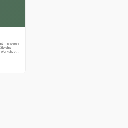
nt in unseren
n Workshop,
uilding-Event
ltung mit
r bieten Ihnen
chkeiten in
ubotica,