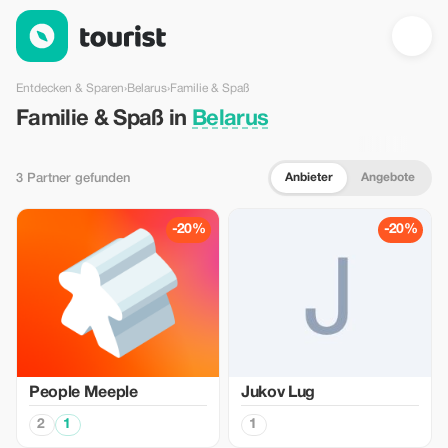
Familie & Spaß in Belarus — Tourist
Entdecken & Sparen
›
Belarus
›
Familie & Spaß
Familie & Spaß in
Belarus
Anbieter
Angebote
3 Partner gefunden
-20%
-20%
People Meeple
Jukov Lug
2
1
1