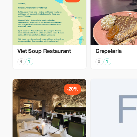
Viet Soup Restaurant
Crepeteria
4
1
2
1
-20%