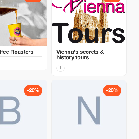
ffee Roasters
Vienna's secrets &
history tours
1
-20%
-20%