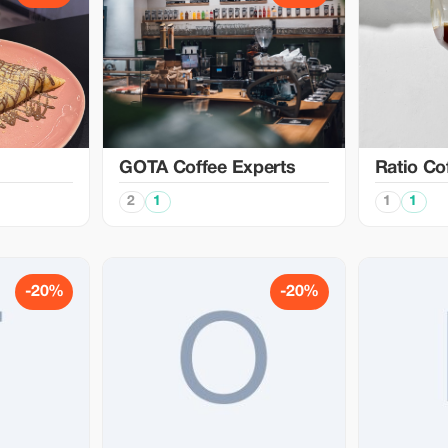
GOTA Coffee Experts
Ratio Co
2
1
1
1
-20%
-20%