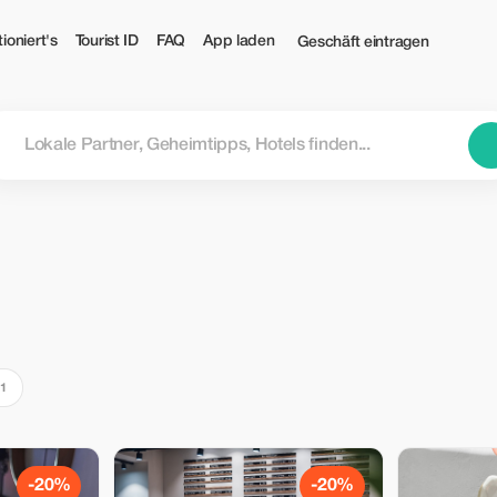
ioniert's
Tourist ID
FAQ
App laden
Geschäft eintragen
1
-20%
-20%