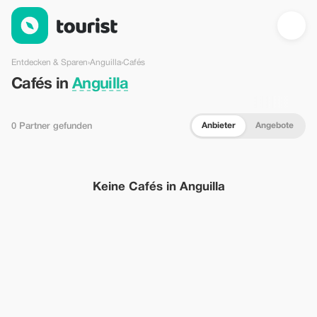
Cafés in Anguilla — Tourist
Entdecken & Sparen
›
Anguilla
›
Cafés
Cafés in
Anguilla
Anbieter
Angebote
0 Partner gefunden
Keine Cafés in Anguilla