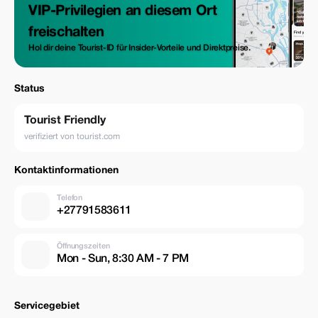
VIP-Privilegien an diesem Ort
freischalten
Hol dir deine Tourist-ID für Insider-Vorteile und Direktpreise.
Status
Tourist Friendly
verifiziert von tourist.com
Kontaktinformationen
Telefon
+27791583611
Öffnungszeiten
Mon - Sun, 8:30 AM - 7 PM
Servicegebiet