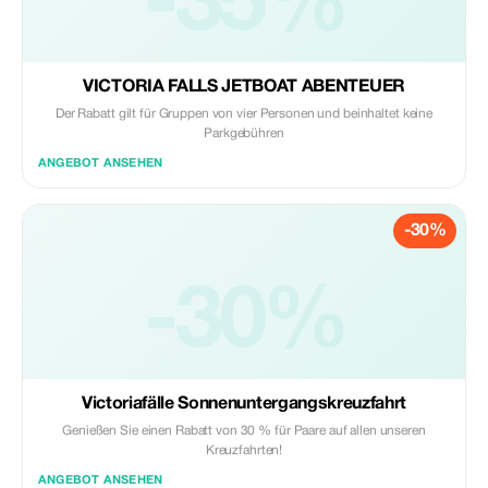
-35%
VICTORIA FALLS JETBOAT ABENTEUER
Der Rabatt gilt für Gruppen von vier Personen und beinhaltet keine
Parkgebühren
ANGEBOT ANSEHEN
-30%
-30%
Victoriafälle Sonnenuntergangskreuzfahrt
Genießen Sie einen Rabatt von 30 % für Paare auf allen unseren
Kreuzfahrten!
ANGEBOT ANSEHEN