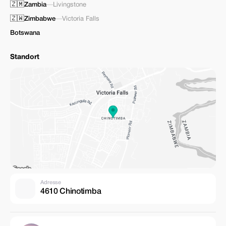
🇿🇲
Zambia
—
Livingstone
🇿🇼
Zimbabwe
—
Victoria Falls
Botswana
Standort
Adresse
4610 Chinotimba