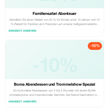
Familiensafari Abenteuer
Genießen Sie einen Rabatt von 20 % für Kinder unter 12 Jahren und 10
% Rabatt für Familien ab 5 Personen auf unserer maßgeschneiderten
Mehrtagesreise.
ANGEBOT ANSEHEN
-10%
-10%
Boma Abendessen und Trommelshow Spezial
Ein kulturelles Abendessen von 2 bis 3 Stunden mit einem Buffet
zimbabwischer und internationaler Gerichte. Der Abend beinhaltet Live-
Trommelmusik, traditionelle Tanzvorführungen und interaktive
ANGEBOT ANSEHEN
Unterhaltung und bietet eine lebhafte Einführung in die lokale Küche
und Kultur.