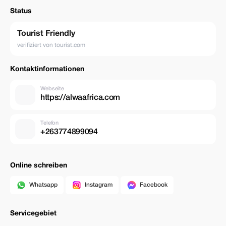
Dieses Erlebnis ist perfekt für Reisende, die eine klassische afrikanische
Status
Safari und eines der größten Naturwunder der Welt in einer einzigen
Reise erleben möchten.
Tourist Friendly
verifiziert von tourist.com
Kontaktinformationen
Webseite
https://alwaafrica.com
Telefon
+263774899094
Online schreiben
Whatsapp
Instagram
Facebook
Servicegebiet