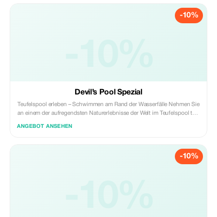
-10%
-10%
Devil’s Pool Spezial
Teufelspool erleben – Schwimmen am Rand der Wasserfälle Nehmen Sie
an einem der aufregendsten Naturerlebnisse der Welt im Teufelspool teil,
direkt am Rand der Viktoriafälle gelegen. Dieser geführte Ausflug von
ANGEBOT ANSEHEN
den Viktoriafällen führt Sie über die Grenze nach Sambia zum
Livingston-Insel, wo sich der berühmte natürliche Felsenpool nur
wenige Meter vom Rand des Wasserfalls entfernt befindet. Während des
-10%
Erlebnisses schwimmen die Gäste mit Hilfe professioneller Führer zum
Pool und sitzen sicher hinter dem natürlichen Felsrand, während das
mächtige Wasser des Sambesi-Flusses knapp daneben über den Rand
fließt. Es ist eine unvergessliche Perspektive auf einen der größten
-10%
Wasserfälle der Welt – und eine der einzigartigsten Fotogelegenheiten in
Afrika. **Im Preis enthalten:** • Abholung und Transfer vom Hotel in den
Viktoriafällen • Geführte Tour zur Livingston-Insel • Schwimmen im