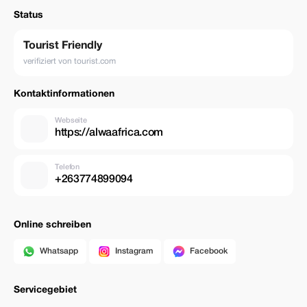
Dieses Erlebnis ist perfekt für Reisende, die eine klassische afrikanische
Status
Safari und eines der größten Naturwunder der Welt in einer einzigen
Reise erleben möchten.
Tourist Friendly
verifiziert von tourist.com
Kontaktinformationen
Webseite
https://alwaafrica.com
Telefon
+263774899094
Online schreiben
Whatsapp
Instagram
Facebook
Servicegebiet