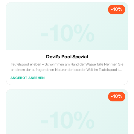
-10%
-10%
Devil’s Pool Spezial
Teufelspool erleben – Schwimmen am Rand der Wasserfälle Nehmen Sie
an einem der aufregendsten Naturerlebnisse der Welt im Teufelspool teil,
direkt am Rand der Viktoriafälle gelegen. Dieser geführte Ausflug von
ANGEBOT ANSEHEN
den Viktoriafällen führt Sie über die Grenze nach Sambia zum
Livingston-Insel, wo sich der berühmte natürliche Felsenpool nur
wenige Meter vom Rand des Wasserfalls entfernt befindet. Während des
-10%
Erlebnisses schwimmen die Gäste mit Hilfe professioneller Führer zum
Pool und sitzen sicher hinter dem natürlichen Felsrand, während das
mächtige Wasser des Sambesi-Flusses knapp daneben über den Rand
fließt. Es ist eine unvergessliche Perspektive auf einen der größten
-10%
Wasserfälle der Welt – und eine der einzigartigsten Fotogelegenheiten in
Afrika. **Im Preis enthalten:** • Abholung und Transfer vom Hotel in den
Viktoriafällen • Geführte Tour zur Livingston-Insel • Schwimmen im