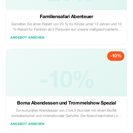
Familiensafari Abenteuer
Genießen Sie einen Rabatt von 20 % für Kinder unter 12 Jahren und 10
% Rabatt für Familien ab 5 Personen auf unserer maßgeschneiderten
Mehrtagesreise.
ANGEBOT ANSEHEN
-10%
-10%
Boma Abendessen und Trommelshow Spezial
Ein kulturelles Abendessen von 2 bis 3 Stunden mit einem Buffet
zimbabwischer und internationaler Gerichte. Der Abend beinhaltet Live-
Trommelmusik, traditionelle Tanzvorführungen und interaktive
ANGEBOT ANSEHEN
Unterhaltung und bietet eine lebhafte Einführung in die lokale Küche
und Kultur.