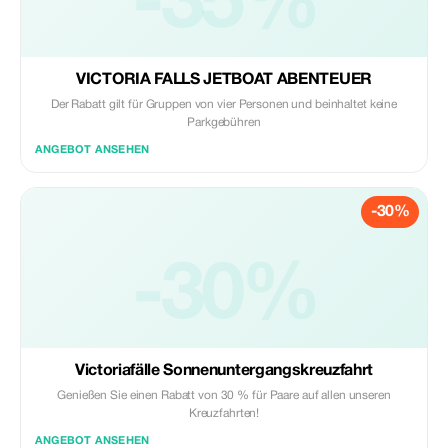
-35%
VICTORIA FALLS JETBOAT ABENTEUER
Der Rabatt gilt für Gruppen von vier Personen und beinhaltet keine
Parkgebühren
ANGEBOT ANSEHEN
-30%
-30%
Victoriafälle Sonnenuntergangskreuzfahrt
Genießen Sie einen Rabatt von 30 % für Paare auf allen unseren
Kreuzfahrten!
ANGEBOT ANSEHEN