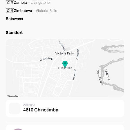
🇿🇲
Zambia
—
Livingstone
🇿🇼
Zimbabwe
—
Victoria Falls
Botswana
Standort
Adresse
4610 Chinotimba