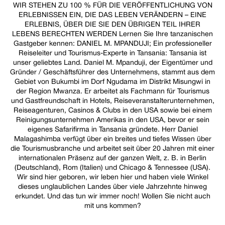
WIR STEHEN ZU 100 % FÜR DIE VERÖFFENTLICHUNG VON
ERLEBNISSEN EIN, DIE DAS LEBEN VERÄNDERN – EINE
ERLEBNIS, ÜBER DIE SIE DEN ÜBRIGEN TEIL IHRER
LEBENS BERECHTEN WERDEN Lernen Sie Ihre tanzanischen
Gastgeber kennen: DANIEL M. MPANDUJI; Ein professioneller
Reiseleiter und Tourismus-Experte in Tansania: Tansania ist
unser geliebtes Land. Daniel M. Mpanduji, der Eigentümer und
Gründer / Geschäftsführer des Unternehmens, stammt aus dem
Gebiet von Bukumbi im Dorf Ngudama im Distrikt Misungwi in
der Region Mwanza. Er arbeitet als Fachmann für Tourismus
und Gastfreundschaft in Hotels, Reiseveranstalterunternehmen,
Reiseagenturen, Casinos & Clubs in den USA sowie bei einem
Reinigungsunternehmen Amerikas in den USA, bevor er sein
eigenes Safarifirma in Tansania gründete. Herr Daniel
Malagashimba verfügt über ein breites und tiefes Wissen über
die Tourismusbranche und arbeitet seit über 20 Jahren mit einer
internationalen Präsenz auf der ganzen Welt, z. B. in Berlin
(Deutschland), Rom (Italien) und Chicago & Tennessee (USA).
Wir sind hier geboren, wir leben hier und haben viele Winkel
dieses unglaublichen Landes über viele Jahrzehnte hinweg
erkundet. Und das tun wir immer noch! Wollen Sie nicht auch
mit uns kommen?