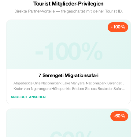
Tourist Mitglieder-Privilegien
Direkte Partner-Vorteile — freigeschaltet mit deiner Tourist ID.
-100%
-100%
7 Serengeti Migrationsafari
Abgedeckte Orte Nationalpark Lake Manyara, Nationalpark Serengeti,
Krater von Ngorongoro Höhepunkte Erleben Sie das Beste der Safari.
Seien Sie Teil der Kulturerbestrasse. Schaffen Sie Erinnerungen fürs
ANGEBOT ANSEHEN
Leben. Reiseroute Inklusionen / Ausschlüsse Tag 1: NATIONALPARK
LAKE MANYARA An diesem ersten Tag fahren Sie von Arusha zum Lake
Manyara und essen mittags im Hotel. Am Nachmittag geht es auf eine
-60%
Pirschfahrt. Abendessen und Übernachtung im Lake Manyara Serena
Hotel oder Eunoto Lodge. Tag 2: SERENGETI Nach dem Frühstück
verlassen Sie den Lake Manyara für die Fahrt nach Serengeti über die
Schlucht von Olduvai, unterwegs gibt es ein Picknick Mittagessen bei