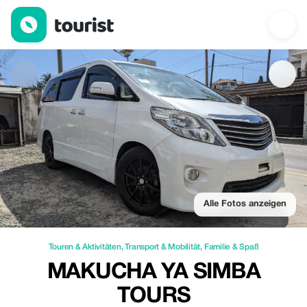
Makucha Ya Simba Tours — Touren & Aktivitäten | Up to 100% of
Alle Fotos anzeigen
Touren & Aktivitäten
,
Transport & Mobilität
,
Familie & Spaß
MAKUCHA YA SIMBA
TOURS