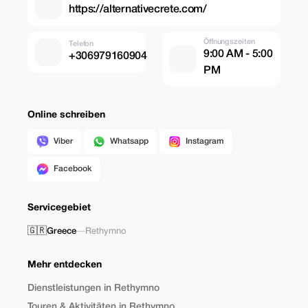
https://alternativecrete.com/
Öffnungszeiten
Telefon
9:00 AM - 5:00
+306979160904
PM
Online schreiben
Viber
Whatsapp
Instagram
Facebook
Servicegebiet
🇬🇷
Greece
—
Rethymno
Mehr entdecken
Dienstleistungen in Rethymno
Touren & Aktivitäten in Rethymno