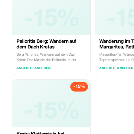
-15%
-1
Psiloritis Berg: Wandern auf
Wanderung im T
dem Dach Kretas
Margarites, Re
Berg Psiloritis: Wandern auf dem Dach
Margarites-Tal: Wand
Kretas Das Massiv des Psiloritis ist der
Töpferexperiment in 
höchste und mythischste Berg Kretas. Sein
Sie das Tal der Margar
ANGEBOT ANSEHEN
ANGEBOT ANSEHEN
höchster Gipfel (2.456 m), „Timios Stavros“
einzigartige 10 km la
– was auf Griechisch Heiliges Kreuz
üppige grüne Schlucht 
bedeutet –, bietet einen Panoramablick über
Keramik verbindet. Kre
-15%
die gesamte Insel, da man sich hier auf deren
wunderbare Landscha
höchstem Punkt befindet. Aufgrund seiner
historischen Stätten 
Geschichte, seines geologischen Werts und
Margarites-Tal ist eine
seines ökologischen Nutzens gehört der
-15%
Weg ist eine malerisc
Psiloritis zu den Geoparks der UNESCO,
Region Rethymno und 
wodurch er unter die weltweit
Stätte von Eleftherna,
bedeutendsten Geoparks zählt! Vergessen
minoische und später 
Sie nicht, dass der Ausgangspunkt der
war, mit dem nahegel
griechischen Mythologie im Gebirgszug des
Margarites, das für sei