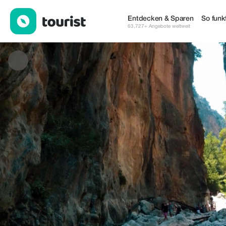
Alternative Crete — Dienstleistungen | Up to 15% off | Tourist
Entdecken & Sparen
So funkt
63,727+ Angebote weltweit