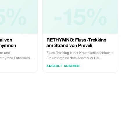
5%
-15%
al von
RETHYMNO: Fluss-Trekking
thymnon
am Strand von Preveli
ern und
Fluss-Trekking in der Kourtaliotikoschlucht:
Rethymno Entdecken
Ein unvergessliches Abenteuer Die
ites in Rethymno. Eine
Kourtaliotikoschlucht ist das führende
ANGEBOT ANSEHEN
nge Wanderung, die die
Reiseziel auf Kreta für Fluss-Trekking und
mit traditioneller
bietet intensive Erlebnisse, erfrischende
ta hat die Fähigkeit,
Momente und endlosen Spaß in der Wildnis.
ften mit berühmten
Die majestätische Kourtaliotikoschlucht
zu verbinden. Das
erstreckt sich über eine große Distanz und
r dieser Wege. Dieser
besteht aus zwei verschiedenen
he Wanderroute in der
Abschnitten. Der erste Teil beginnt bei den
verbindet die antike
berühmten Wasserfällen von Kourtaliotiko,
 die eine bedeutende
während der zweite Teil von der Mitte der
hellenistische Stadt
Schlucht zum atemberaubenden Ausgang
egenen Dorf
am Strand von Preveli führt.
ne traditionelle
Flusswanderung durch die