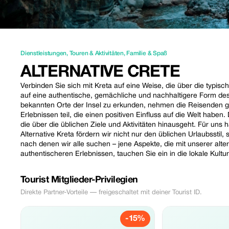
Dienstleistungen
,
Touren & Aktivitäten
,
Familie & Spaß
ALTERNATIVE CRETE
Verbinden Sie sich mit Kreta auf eine Weise, die über die typisc
auf eine authentische, gemächliche und nachhaltigere Form des
bekannten Orte der Insel zu erkunden, nehmen die Reisenden gl
Erlebnissen teil, die einen positiven Einfluss auf die Welt haben.
die über die üblichen Ziele und Aktivitäten hinausgeht. Für uns 
Alternative Kreta fördern wir nicht nur den üblichen Urlaubssti
nach denen wir alle suchen – jene Aspekte, die mit unserer alt
authentischeren Erlebnissen, tauchen Sie ein in die lokale Kult
Tourist Mitglieder-Privilegien
Direkte Partner-Vorteile — freigeschaltet mit deiner Tourist ID.
-15%