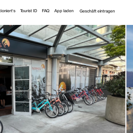
 Tourist
ioniert's
Tourist ID
FAQ
App laden
Geschäft eintragen