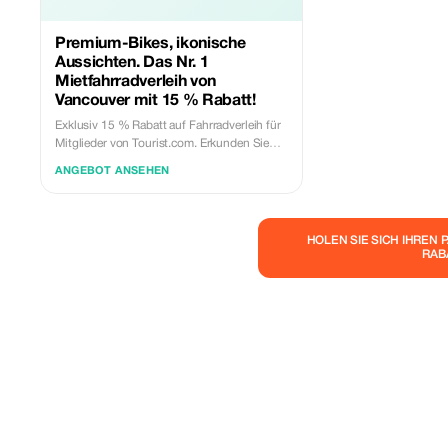
Premium-Bikes, ikonische
Aussichten. Das Nr. 1
Mietfahrradverleih von
Vancouver mit 15 % Rabatt!
Exklusiv 15 % Rabatt auf Fahrradverleih für
Mitglieder von Tourist.com. Erkunden Sie
Vancouver wie ein Einheimischer mit 15 %
ANGEBOT ANSEHEN
Rabatt auf alle Fahrradverleihungen bei
Spoke Bicycle Rentals – die Nr. 1 unter den
Aktivitäten in Vancouver und der absolut
beste Weg, um Stanley Park und die
HOLEN SIE SICH IHREN 
atemberaubende Seepromenade zu erleben.
RAB
Jede Vermietung beinhaltet: Helme. Sichere
Schlösser. Rettungsdienst. Fahrradtasche
oder Körbe. Fahren Sie solange Sie möchten
- wir können Ihre Endzahlung anpassen,
wenn Sie zurückkehren, damit Sie sich nie
Sorgen machen müssen, über die Zeit
hinauszufahren, während Sie unterwegs
sind und Ihre Fahrt genießen. Bevorzugen
Sie es, hereinzulaufen? Zeigen Sie an der
Theke Ihren Mitgliedsausweis von