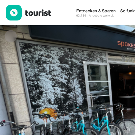
Spokes Bicycle Rentals — Touren & Aktivitäten | Up to 15% off |
Entdecken & Sparen
So funkt
63,739+ Angebote weltweit