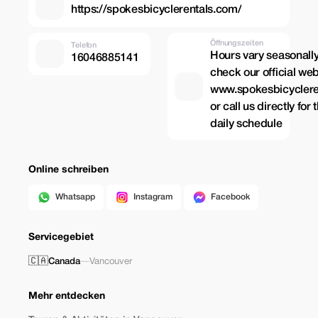
https://spokesbicyclerentals.com/
Öffnungszeiten
Telefon
Hours vary seasonally
16046885141
check our official web
www.spokesbicyclere
or call us directly for
daily schedule
Online schreiben
Whatsapp
Instagram
Facebook
Servicegebiet
🇨🇦
Canada
—
Vancouver
Mehr entdecken