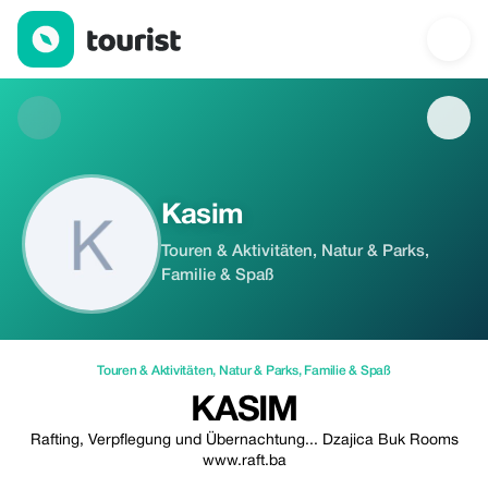
Kasim — Touren & Aktivitäten | Up to 20% off | Tourist
Kasim
Touren & Aktivitäten, Natur & Parks,
Familie & Spaß
Touren & Aktivitäten
,
Natur & Parks
,
Familie & Spaß
KASIM
Rafting, Verpflegung und Übernachtung... Dzajica Buk Rooms
www.raft.ba