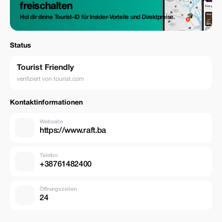
freischalten
Hol dir deine Tourist-ID für Insider-Vorteile und Direktpreise.
Status
Tourist Friendly
verifiziert von tourist.com
Kontaktinformationen
Webseite
https://www.raft.ba
Telefon
+38761482400
Öffnungszeiten
24