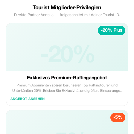
Tourist Mitglieder-Privilegien
Direkte Partner-Vorteile — freigeschaltet mit deiner Tourist ID.
-20% Plus
-20%
Exklusives Premium-Raftingangebot
Premium Abonnenten sparen bei unseren Top Raftingtouren und
Unterkünften 20%. Erleben Sie Exklusivität und größere Einsparungen
auf Ihrem nächsten Abenteuer!
ANGEBOT ANSEHEN
-5%