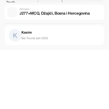
Adresse
J277+MCQ, Džajići, Bosna i Hercegovina
Kasim
Bei Tourist seit 2025