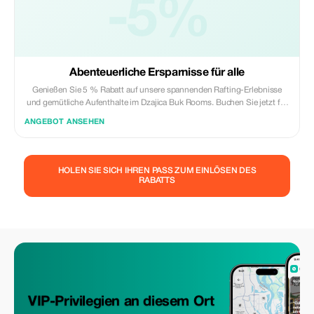
-5%
Abenteuerliche Ersparnisse für alle
Genießen Sie 5 % Rabatt auf unsere spannenden Rafting-Erlebnisse
und gemütliche Aufenthalte im Dzajica Buk Rooms. Buchen Sie jetzt für
ein unvergessliches Abenteuer!
ANGEBOT ANSEHEN
HOLEN SIE SICH IHREN PASS ZUM EINLÖSEN DES
RABATTS
VIP-Privilegien an diesem Ort