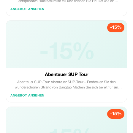
entspannten Rucksackreise teil und erleben Sie Phuket wie ein
Einheimischer! Über drei Tage und zwei Nächte surfen Sie auf
ANGEBOT ANSEHEN
atemberaubenden Stränden, knüpfen Kontakte zu anderen Reisenden
und tauchen ein in das Inselleben mit unserer freundlichen lokalen
Surffreundschaft. Perfekt für Anfänger und Fortgeschrittene verbindet
-15%
dieses Abenteuer tägliche Surfsessions mit authentischen kulturellen
Begegnungen und reichlich Freizeit zum Erkunden oder Entspannen.
**Verfügbarkeit:** Das Surfen wird ausschließlich während der Surfsaison
von Phuket angeboten, die von Mai bis November dauert. **Gestalten
-15%
Sie Ihre Surfreise nach Phuket individuell:** *Bitte beachten Sie, dass Sie
die Anzahl der Tage und Lektionen nach Ihren Wünschen anpassen
können.* Kontaktieren Sie uns einfach mit Ihren spezifischen
Anforderungen, und wir erstellen ein personalisiertes Paket nur für Sie.
Abenteuer SUP Tour
Abenteuer SUP-Tour Abenteuer SUP-Tour – Entdecken Sie den
wunderschönen Strand von Bangtao Machen Sie sich bereit für ein
unvergessliches Paddel-Abenteuer entlang der atemberaubenden Küste
ANGEBOT ANSEHEN
des Strandes von Bangtao! Unsere Abenteuer-SUP-Tour (Stand-Up-
Paddleboard) führt Sie über das Ufer hinaus, um die tropische
Schönheit Phukets aus einer neuen Perspektive zu erkunden. Diese Tour
-15%
wird von lokalen Guides geleitet und ist perfekt für Anfänger und
erfahrene Paddelfahrer gleichermaßen geeignet. Sie gleiten über ruhige
Gewässer, paddeln an versteckten Buchten vorbei und genießen
atemberaubende Ausblicke auf das Meer, den Strand und die