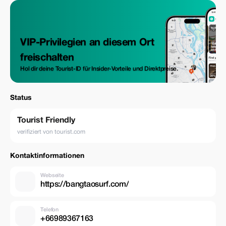
VIP-Privilegien an diesem Ort
freischalten
Hol dir deine Tourist-ID für Insider-Vorteile und Direktpreise.
Status
Tourist Friendly
verifiziert von tourist.com
Kontaktinformationen
Webseite
https://bangtaosurf.com/
Telefon
+66989367163