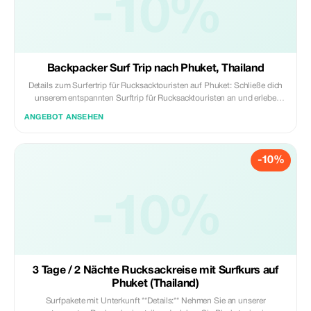
-10%
Backpacker Surf Trip nach Phuket, Thailand
Details zum Surfertrip für Rucksacktouristen auf Phuket: Schließe dich
unserem entspannten Surftrip für Rucksacktouristen an und erlebe
Phuket wie ein Einheimischer! Über drei Tage und zwei Nächte surfen
ANGEBOT ANSEHEN
wir an wunderschönen Stränden, treffen andere Reisende und tauchen
mit unserer lokalen Surf-Familie ins Inselleben ein. Perfekt für Anfänger
und Fortgeschrittene!
-10%
-10%
3 Tage / 2 Nächte Rucksackreise mit Surfkurs auf
Phuket (Thailand)
Surfpakete mit Unterkunft **Details:** Nehmen Sie an unserer