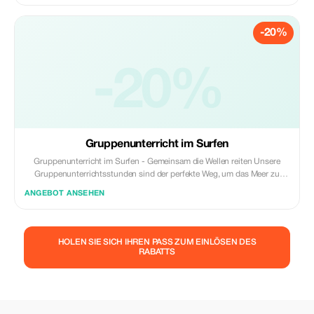
wird Ihnen helfen, schneller Fortschritte zu machen und selbstbewusst
zu surfen. Mit voller Aufmerksamkeit Ihres Instruktors ist jeder Teil des
-20%
Unterrichts auf Ihr Niveau, Ihre Ziele und Ihren Komfort zugeschnitten.
Es ist die perfekte Möglichkeit, in Ihrem eigenen Tempo zu lernen, mit
direktem Feedback und Unterstützung im Wasser.
-20%
Gruppenunterricht im Surfen
Gruppenunterricht im Surfen - Gemeinsam die Wellen reiten Unsere
Gruppenunterrichtsstunden sind der perfekte Weg, um das Meer zu
genießen, neue Leute kennenzulernen und in einer spaßigen und
ANGEBOT ANSEHEN
unterstützenden Umgebung surfen zu lernen. Angeleitet von erfahrenen
lokalen Ausbildern ist jede Sitzung für kleine Gruppen konzipiert, um
persönliche Aufmerksamkeit sicherzustellen und dabei eine soziale und
energiegeladene Atmosphäre beizubehalten.
HOLEN SIE SICH IHREN PASS ZUM EINLÖSEN DES
RABATTS