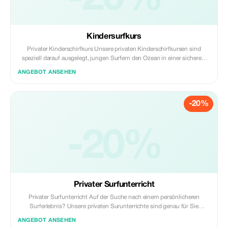
Kindersurfkurs
Privater Kinderschirfkurs Unsere privaten Kinderschirfkursen sind
speziell darauf ausgelegt, jungen Surfern den Ozean in einer sicheren,
spaßigen und unterstützenden Umgebung näherzubringen. Mit
ANGEBOT ANSEHEN
persönlicher Aufmerksamkeit eines geduldigen, zertifizierten lokalen
Instruktors lernt Ihr Kind die Grundlagen des Surfens und gewinnt
gleichzeitig Selbstvertrauen sowie Respekt für das Meer. Wir legen Wert
-20%
auf ein spannendes und positives Erlebnis durch eine sanfte Anleitung,
die sich an das Alter, das Können und den Komfort jedes Kindes im
Wasser anpasst.
-20%
Privater Surfunterricht
Privater Surfunterricht Auf der Suche nach einem persönlicheren
Surferlebnis? Unsere privaten Surunterrichte sind genau für Sie
konzipiert. Ob Sie ein absoluter Anfänger sind oder Ihre Fähigkeiten
ANGEBOT ANSEHEN
verfeinern möchten – diese Einzelstunde mit einem lokalen Experten