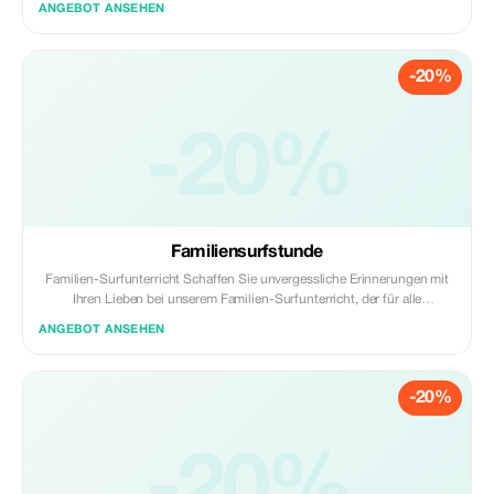
ANGEBOT ANSEHEN
Könnerstufen! Ob Anfänger oder einfach auf der Suche nach einer
spaßigen Aktivität im Meer, diese Session bietet ein entspannendes und
aktives Erlebnis auf dem Wasser. Unter Anleitung unserer freundlichen
-20%
lokalen Instruktoren lernen Sie, wie man sein Board ausbalanciert,
paddelt und steuert, während Sie die friedliche Umgebung der
atemberaubenden Küste von Phuket oder ruhigen Buchten genießen.
Die beste Saison zum SUP ist von Dezember bis April bei schönstem
-20%
Wetter zu dieser Jahreszeit.
Familiensurfstunde
Familien-Surfunterricht Schaffen Sie unvergessliche Erinnerungen mit
Ihren Lieben bei unserem Familien-Surfunterricht, der für alle
Altersgruppen und Erfahrungsstufen konzipiert ist. Ob es Ihr erstes Mal
ANGEBOT ANSEHEN
beim Surfen ist oder ob Sie gemeinsam zurück zu den Wellen finden
möchten - unsere lokalen Lehrer werden Ihre Familie geduldig, spaßig
und sicher anleiten. Wir halten alles entspannt und aufregend, damit
-20%
jeder – von Kindern bis Eltern – die Aufregung des Surfens genießen
kann, während man im Ozean zusammenkommt. HINWEIS: Kinder
sollten mindestens 7 Jahre alt sein um surfen zu können, aber wenn Sie
jüngere Kinder haben, können wir auch darauf eingehen.
-20%