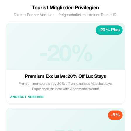
Tourist Mitglieder-Privilegien
Direkte Partner-Vorteile — freigeschaltet mit deiner Tourist ID.
-20% Plus
-20%
Premium Exclusive: 20% Off Lux Stays
Premium members enjoy 20% off on luxurious Madeira stays.
Experience the best with Apartmadeira.com!
ANGEBOT ANSEHEN
-5%