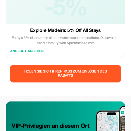
-5%
Explore Madeira: 5% Off All Stays
Enjoy a 5% discount on all our Madeira accommodations. Discover the
island's beauty with Apartmadeira.com!
ANGEBOT ANSEHEN
HOLEN SIE SICH IHREN PASS ZUM EINLÖSEN DES
RABATTS
VIP-Privilegien an diesem Ort