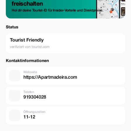
freischalten
Hol dir deine Tourist-ID für Insider-Vorteile und Direktpreise.
Status
Tourist Friendly
verifiziert von tourist.com
Kontaktinformationen
Webseite
https://Apartmadeira.com
Telefon
919304028
Öffnungszeiten
11-12