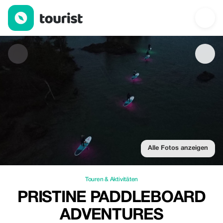
Pristine Paddleboard Adventures — Touren & Aktivitäten | Up to 
Alle Fotos anzeigen
Touren & Aktivitäten
PRISTINE PADDLEBOARD
ADVENTURES