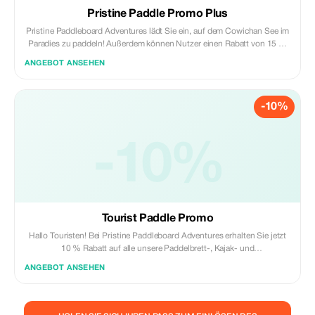
Pristine Paddle Promo Plus
Pristine Paddleboard Adventures lädt Sie ein, auf dem Cowichan See im
Paradies zu paddeln! Außerdem können Nutzer einen Rabatt von 15 %
auf alle Aktivitäten auf der gesamten Website nutzen! Mieten Sie ein
ANGEBOT ANSEHEN
Paddleboard, Kajak oder Kanu und erkunden Sie die Bucht von Gordon
und darüber hinaus! Wir bieten auch eine Inseltour durch die Bucht von
Gordon sowie unsere Erlebnisfahrt mit Licht und Klang an, bei denen
-10%
Plus-Nutzer ebenfalls 15 % Rabatt genießen können! Zudem haben wir
kalte Getränke, Eiscreme, Snacks, Souvenirs und alles, was Sie für ein
unvergessliches Paddelboardabenteuer benötigen! Besuchen Sie uns im
Provinzpark Bucht von Gordon am Cowichan See und erleben Sie ein
-10%
Abenteuer, das Sie nie vergessen werden!
Tourist Paddle Promo
Hallo Touristen! Bei Pristine Paddleboard Adventures erhalten Sie jetzt
10 % Rabatt auf alle unsere Paddelbrett-, Kajak- und
Kanuvermietungen! Dieses Angebot gilt auch für alle Touren! Verwenden
ANGEBOT ANSEHEN
Sie den Promocode an unserer Kasse und wir sehen uns am See!