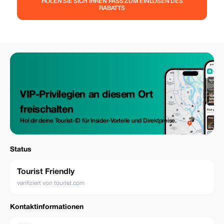
HOLEN SIE SICH IHREN PASS ZUM EINLÖSEN DES
RABATTS
VIP-Privilegien an diesem Ort
freischalten
Hol dir deine Tourist-ID für Insider-Vorteile und Direktpreise.
Status
Tourist Friendly
verifiziert von tourist.com
Kontaktinformationen