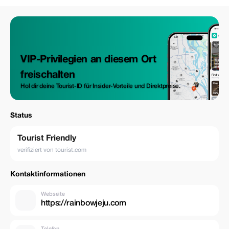
VIP-Privilegien an diesem Ort
freischalten
Hol dir deine Tourist-ID für Insider-Vorteile und Direktpreise.
Status
Tourist Friendly
verifiziert von tourist.com
Kontaktinformationen
Webseite
https://rainbowjeju.com
Telefon