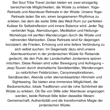
Bei Soul Tribe Travel Jordan bieten wir zwei einzigartig
bereichernde Möglichkeiten, die Wüste zu erleben: Yoga-
Retreats und Abenteuer-Retreats in der Wüste. Unsere Yoga-
Retreats laden Sie ein, einen langsameren Rhythmus zu
erleben, bei dem die weite Stille des Wadi Rum zur perfekten
Kulisse für Selbstreflexion und innere Balance wird. Jeder Tag
verbindet Yoga, Atemübungen, Meditation und Heilungs-
Workshops mit sanften Wanderungen durch die Wüste und
nährenden Mahlzeiten. Diese Retreats sind für diejenigen
konzipiert, die Frieden, Erholung und eine tiefere Verbindung zu
sich selbst suchen. Im Gegensatz dazu sind unsere
Abenteuertouren in der jordanischen Wüste für Reisende
gedacht, die den Puls der Landschaften Jordaniens spüren
möchten. Diese Reisen sind voller Bewegung und Aufregung –
Jeep-Touren durch dramatische Sandsteintäler, Wanderungen
zu natürlichen Felsbrücken, Canyonexplorationen,
Sandboarden, Abende unter sternenbesetzten Himmeln und
Sightseeing. Sie bieten eine immersive Möglichkeit, die
Beduinenkultur, lokale Traditionen und die rohe Schönheit der
Wüste zu erleben. Ob Sie von Stille oder Abenteuer angezogen
werden, beide Retreat-Stile teilen dasselbe Wesen:
Gemeinschaft, Authentizität und die transformative Magie der
jordanischen Wüste.