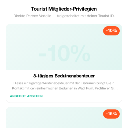
Tourist Mitglieder-Privilegien
Direkte Partner-Vorteile — freigeschaltet mit deiner Tourist ID.
-10%
-10%
8-tägiges Beduinenabenteuer
Dieses einzigartige Wüstenabenteuer mit den Beduinen bringt Sie in
Kontakt mit den einheimischen Beduinen in Wadi Rum. Profitieren Sie
von 5 % Rabatt auf den Paketpreis.
ANGEBOT ANSEHEN
-15%