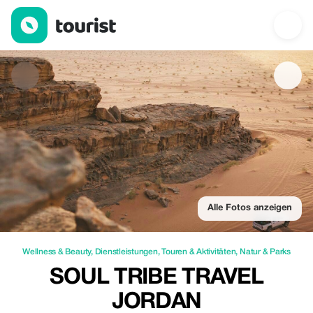
Soul Tribe Travel Jordan — Wellness & Beauty | Up to 15% off |
Alle Fotos anzeigen
Wellness & Beauty
,
Dienstleistungen
,
Touren & Aktivitäten
,
Natur & Parks
SOUL TRIBE TRAVEL
JORDAN