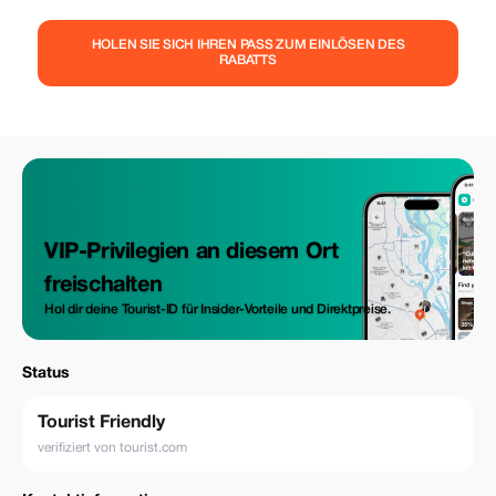
HOLEN SIE SICH IHREN PASS ZUM EINLÖSEN DES
RABATTS
VIP-Privilegien an diesem Ort
freischalten
Hol dir deine Tourist-ID für Insider-Vorteile und Direktpreise.
Status
Tourist Friendly
verifiziert von tourist.com