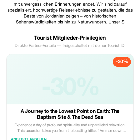
mit unvergesslichen Erinnerungen endet. Wir sind darauf
spezialisiert, hochwertige Reiseerlebnisse zu gestalten, die das
Beste von Jordanien zeigen – von historischen
Sehenswürdigkeiten bis hin zu Naturwundern. Unser S
Tourist Mitglieder-Privilegien
Direkte Partner-Vorteile — freigeschaltet mit deiner Tourist ID.
-30%
-30%
A Journey to the Lowest Point on Earth: The
Baptism Site & The Dead Sea
Experience a day of profound spirituality and unparalleled relaxation.
This excursion takes you from the bustling hills of Amman down
through the dramatic desert landscape to the Jordan Valley, where
ANGEBOT ANSEHEN