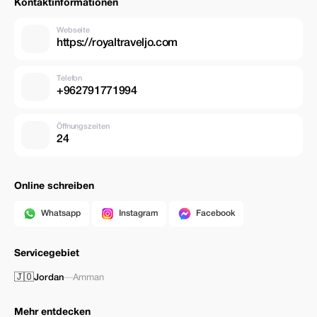
Kontaktinformationen
Webseite
https://royaltraveljo.com
Telefon
+962791771994
Öffnungszeiten
24
Online schreiben
Whatsapp
Instagram
Facebook
Servicegebiet
🇯🇴
Jordan
—
Amman
Mehr entdecken