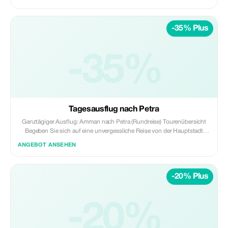
-35% Plus
-35%
Tagesausflug nach Petra
Ganztägiger Ausflug: Amman nach Petra (Rundreise) Tourenübersicht
Begeben Sie sich auf eine unvergessliche Reise von der Hauptstadt
Amman in die weltberühmte „rosarot gewordene Stadt“ Petra. Diese
ANGEBOT ANSEHEN
private ganztägige Tour mit Royal Travel ist für Reisende konzipiert, die
eines der neuen sieben Weltwunder erleben möchten.
-20% Plus
-20%