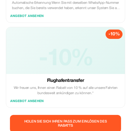
Automatische Erkennung Wenn Sie mit derselben WhatsApp-Nummer
buchen, die Sie bereits verwendet haben, erkennt unser System Sie als
Plus-Nutzer. Sofortrabatt Sie erhalten automatisch 12 % Rabatt auf jede
ANGEBOT ANSEHEN
gebuchte Fahrt – kein Gutscheincode erforderlich. Der Rabatt gilt für alle
Fahrten in ganz Kenia (Flughafentransfers, Hotelabholung).
-10%
-10%
Flughafentransfer
Wir freuen uns, Ihnen einen Rabatt von 10 % auf alle unsere Fahrten
bundesweit ankündigen zu können.“
ANGEBOT ANSEHEN
HOLEN SIE SICH IHREN PASS ZUM EINLÖSEN DES
RABATTS