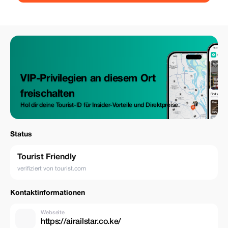
VIP-Privilegien an diesem Ort
freischalten
Hol dir deine Tourist-ID für Insider-Vorteile und Direktpreise.
Status
Tourist Friendly
verifiziert von tourist.com
Kontaktinformationen
Webseite
https://airailstar.co.ke/