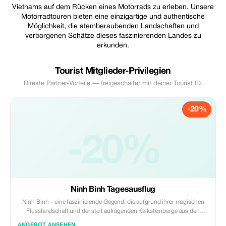
Vietnams auf dem Rücken eines Motorrads zu erleben. Unsere
Motorradtouren bieten eine einzigartige und authentische
Möglichkeit, die atemberaubenden Landschaften und
verborgenen Schätze dieses faszinierenden Landes zu
erkunden.
Tourist Mitglieder-Privilegien
Direkte Partner-Vorteile — freigeschaltet mit deiner Tourist ID.
-20%
-20%
Ninh Binh Tagesausflug
Ninh Binh – eine faszinierende Gegend, die aufgrund ihrer magischen
Flusslandschaft und der steil aufragenden Kalksteinberge aus den
Reisfeldern lokal als „Ha Long Bucht zu Lande“ bekannt ist.
ANGEBOT ANSEHEN