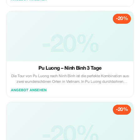
-20%
-20%
Pu Luong – Ninh Binh 3 Tage
Die Tour von Pu Luong nach Ninh Binh ist die perfekte Kombination aus
zwei wunderschönen Orten in Vietnam. In Pu Luong durchbohren
Kalksteinspitzen die Wolken und dramatische Reisterrassen umgeben
ANGEBOT ANSEHEN
ethnische Dörfer, Heimat einzigartiger Kulturen, die diese Gegenden seit
Jahrhunderten bewohnen. Ninh Binh, das Land des Meisters
-20%
-20%