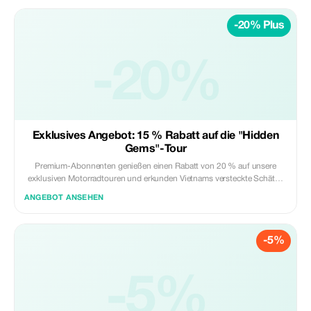
unternommen zu werden.
-20% Plus
-20%
Exklusives Angebot: 15 % Rabatt auf die "Hidden
Gems"-Tour
Premium-Abonnenten genießen einen Rabatt von 20 % auf unsere
exklusiven Motorradtouren und erkunden Vietnams versteckte Schätze
mit unübertroffenen Einsparungen.
ANGEBOT ANSEHEN
-5%
-5%