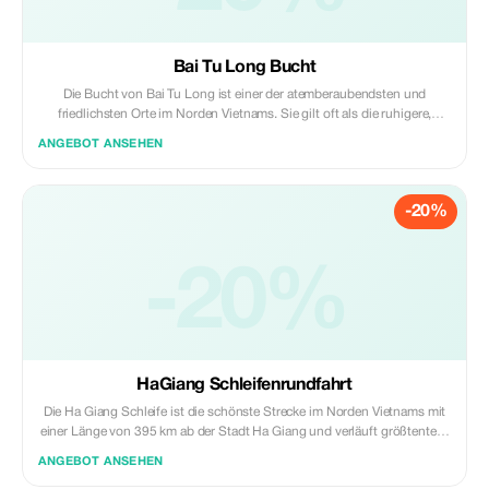
Bai Tu Long Bucht
Die Bucht von Bai Tu Long ist einer der atemberaubendsten und
friedlichsten Orte im Norden Vietnams. Sie gilt oft als die ruhigere,
besonnene Cousine der Halong-Bucht, aber mit ebenso viel
ANGEBOT ANSEHEN
atemberaubender Schönheit und beeindruckenden Kalkstein-
Karstlandschaften.
-20%
-20%
HaGiang Schleifenrundfahrt
Die Ha Giang Schleife ist die schönste Strecke im Norden Vietnams mit
einer Länge von 395 km ab der Stadt Ha Giang und verläuft größtenteils
entlang der chinesischen Grenze. Sie können diese Straße auf dem
ANGEBOT ANSEHEN
Motorrad befahren – eine belebende Reise durch die Berge wartet darauf,