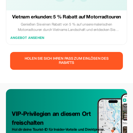
Vietnam erkunden: 5 % Rabatt auf Motorradtouren
Genießen Sie einen Rabatt von 5 % auf unsere malerischen
Motorradtouren durch Vietnams Landschaft und entdecken Sie
atemberaubende Landschaften.
ANGEBOT ANSEHEN
HOLEN SIE SICH IHREN PASS ZUM EINLÖSEN DES
RABATTS
VIP-Privilegien an diesem Ort
freischalten
Hol dir deine Tourist-ID für Insider-Vorteile und Direktpreise.