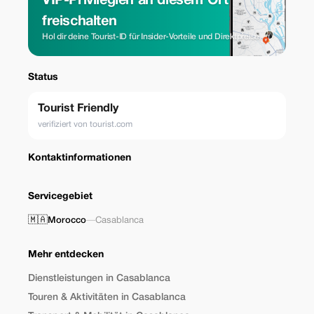
VIP-Privilegien an diesem Ort
freischalten
Hol dir deine Tourist-ID für Insider-Vorteile und Direktpreise.
Status
Tourist Friendly
verifiziert von tourist.com
Kontaktinformationen
Servicegebiet
🇲🇦
Morocco
—
Casablanca
Mehr entdecken
Dienstleistungen in Casablanca
Touren & Aktivitäten in Casablanca