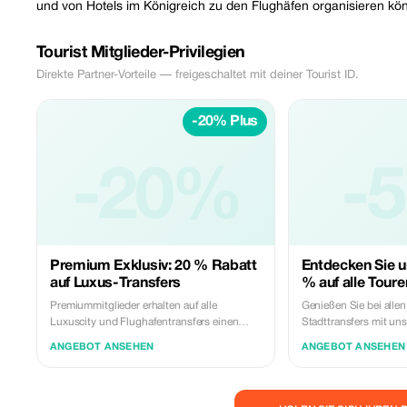
und von Hotels im Königreich zu den Flughäfen organisieren kö
Tourist Mitglieder-Privilegien
Direkte Partner-Vorteile — freigeschaltet mit deiner Tourist ID.
-20% Plus
-20%
-
Premium Exklusiv: 20 % Rabatt
Entdecken Sie u
auf Luxus-Transfers
% auf alle Toure
Premiummitglieder erhalten auf alle
Genießen Sie bei alle
Luxuscity und Flughafentransfers einen
Stadttransfers mit un
Rabatt von 20 %. Erleben Sie Exklusivität
Fahrzeugangebot eine
ANGEBOT ANSEHEN
ANGEBOT ANSEHEN
und Gelassenheit.