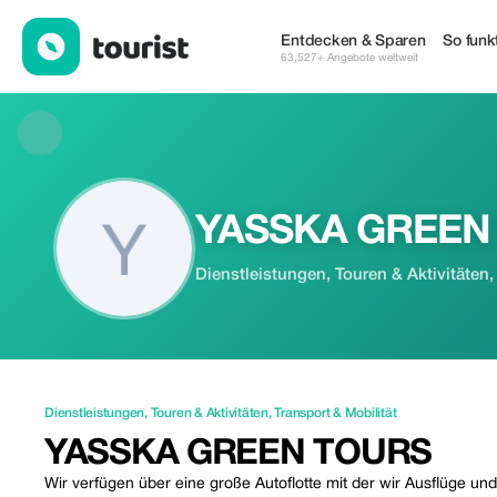
YASSKA GREEN TOURS — Dienstleistungen | Up to 20% off | T
Entdecken & Sparen
So funkt
63,527+ Angebote weltweit
YASSKA GREEN
Dienstleistungen, Touren & Aktivitäten,
Dienstleistungen
,
Touren & Aktivitäten
,
Transport & Mobilität
YASSKA GREEN TOURS
Wir verfügen über eine große Autoflotte mit der wir Ausflüge 