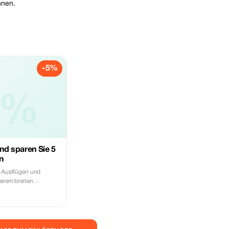
nnen.
-5%
5%
nd sparen Sie 5
n
n Ausflügen und
serem breiten
n Rabatt von 5 %.