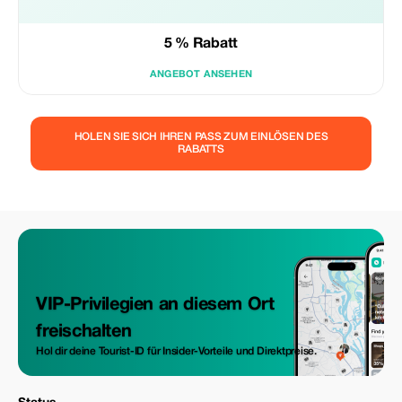
5 % Rabatt
ANGEBOT ANSEHEN
HOLEN SIE SICH IHREN PASS ZUM EINLÖSEN DES
RABATTS
VIP-Privilegien an diesem Ort
freischalten
Hol dir deine Tourist-ID für Insider-Vorteile und Direktpreise.