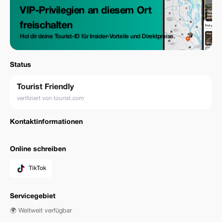
VIP-Privilegien an diesem Ort
freischalten
Hol dir deine Tourist-ID für Insider-Vorteile und Direktpreise.
Status
Tourist Friendly
verifiziert von tourist.com
Kontaktinformationen
Online schreiben
TikTok
Servicegebiet
🌍 Weltweit verfügbar