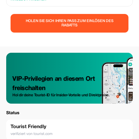
weitere Informationen. 📧 connect@vacationroots.com 📞 Lalit Bajaj:
+91-9999736314 📞 Betriebsteam: +91-9625977447 📞 Saloni Gupta:
+ 91-8700341009 Kontaktieren Sie uns!
HOLEN SIE SICH IHREN PASS ZUM EINLÖSEN DES
RABATTS
VIP-Privilegien an diesem Ort
freischalten
Hol dir deine Tourist-ID für Insider-Vorteile und Direktpreise.
Status
Tourist Friendly
verifiziert von tourist.com