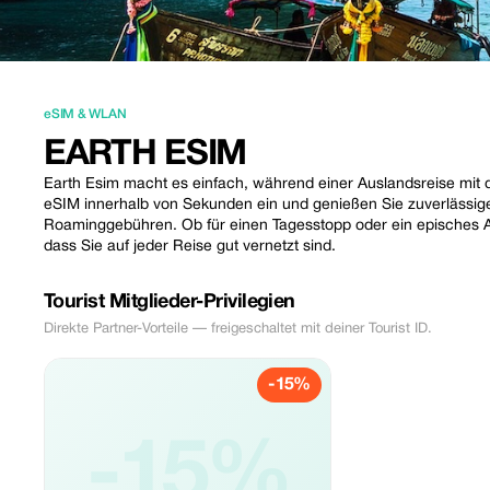
eSIM & WLAN
EARTH ESIM
Earth Esim macht es einfach, während einer Auslandsreise mit d
eSIM innerhalb von Sekunden ein und genießen Sie zuverlässi
Roaminggebühren. Ob für einen Tagesstopp oder ein episches A
dass Sie auf jeder Reise gut vernetzt sind.
Tourist Mitglieder-Privilegien
Direkte Partner-Vorteile — freigeschaltet mit deiner Tourist ID.
-15%
-15%