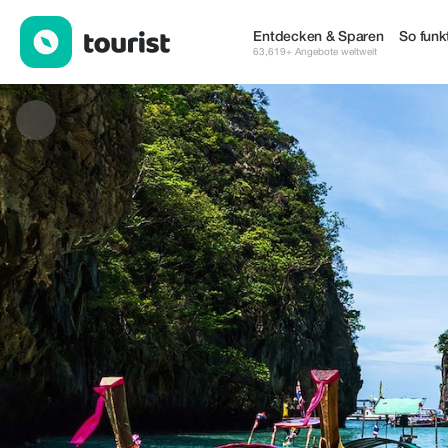
Earth Esim — eSIM & WLAN | Up to 15% off | Tourist
Entdecken & Sparen
So funkt
63,619+ Angebote weltweit