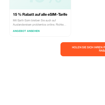
15 % Rabatt auf alle eSIM-Tarife
Mit Earth Esim bleiben Sie auch auf
Auslandsreisen problemlos online. Richten
Sie Ihre digitale SIM-Karte in
ANGEBOT ANSEHEN
Sekundenschnelle ein und genießen Sie
zuverlässiges Datenvolumen in über 150
Ländern – ganz ohne Roaming-Gebühren.
Ob eintägiger Zwischenstopp oder ein
HOLEN SIE SICH IHREN 
episches Abenteuer durch mehrere Länder –
RAB
mit unseren eSIM-Tarifen bleiben Sie immer
in Verbindung.