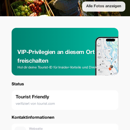
Alle Fotos anzeigen
VIP-Privilegien an diesem Ort
freischalten
Hol dir deine Tourist-ID für Insider-Vorteile und Direktpreise.
Status
Tourist Friendly
verifiziert von tourist.com
Kontaktinformationen
Webseite