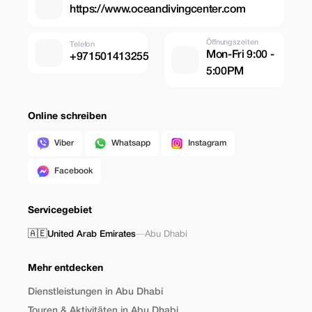
https://www.oceandivingcenter.com
Öffnungszeiten
Telefon
Mon-Fri 9:00 -
+971501413255
5:00PM
Online schreiben
Viber
Whatsapp
Instagram
Facebook
Servicegebiet
🇦🇪
United Arab Emirates
—
Abu Dhabi
Mehr entdecken
Dienstleistungen in Abu Dhabi
Touren & Aktivitäten in Abu Dhabi