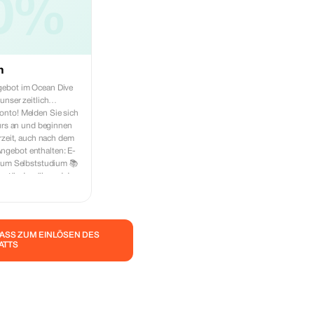
0%
n
ebot im Ocean Dive
unser zeitlich
nto! Melden Sie sich
kurs an und beginnen
rzeit, auch nach dem
ngebot enthalten: E-
 zum Selbststudium 📚
enstände während des
änge 🏝️ PADI-
schluss + Ihre

PASS ZUM EINLÖSEN DES
 Flexible
ATTS
passen Sie nicht
ngebot! Melden Sie
d tauchen Sie ein,
 📅 Zeitlich
Buchen Sie jetzt!