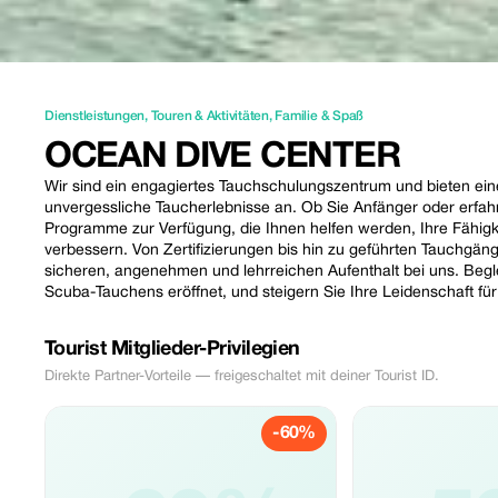
Dienstleistungen
,
Touren & Aktivitäten
,
Familie & Spaß
OCEAN DIVE CENTER
Wir sind ein engagiertes Tauchschulungszentrum und bieten eine
unvergessliche Taucherlebnisse an. Ob Sie Anfänger oder erfahre
Programme zur Verfügung, die Ihnen helfen werden, Ihre Fähigk
verbessern. Von Zertifizierungen bis hin zu geführten Tauchgän
sicheren, angenehmen und lehrreichen Aufenthalt bei uns. Begle
Scuba-Tauchens eröffnet, und steigern Sie Ihre Leidenschaft f
Tourist Mitglieder-Privilegien
Direkte Partner-Vorteile — freigeschaltet mit deiner Tourist ID.
-60%