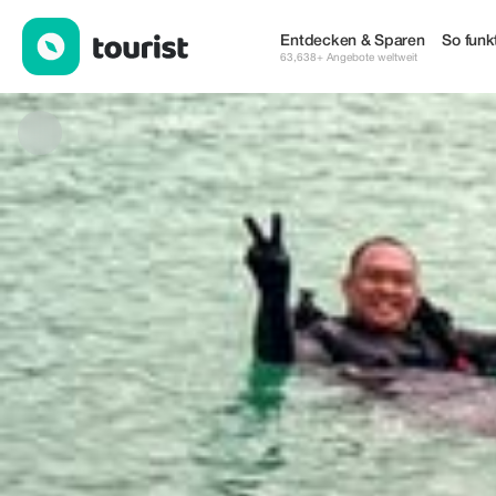
Ocean Dive Center — Dienstleistungen | Up to 60% off | Touris
Entdecken & Sparen
So funkt
63,638+ Angebote weltweit