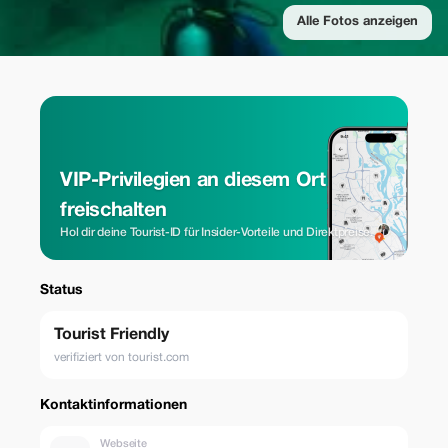
Alle Fotos anzeigen
VIP-Privilegien an diesem Ort
freischalten
Hol dir deine Tourist-ID für Insider-Vorteile und Direktpreise.
Status
Tourist Friendly
verifiziert von tourist.com
Kontaktinformationen
Webseite