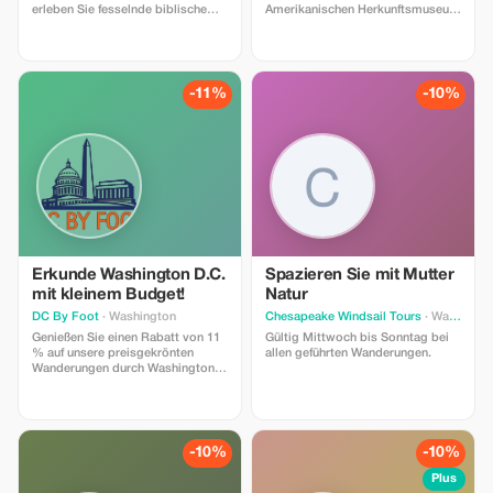
erleben Sie fesselnde biblische
Amerikanischen Herkunftsmuseum
Geschichten zum Leben erweckt.
und entdecken Sie die reiche
Geschichte deutschsprachiger
Amerikaner.
-11%
-10%
Erkunde Washington D.C.
Spazieren Sie mit Mutter
mit kleinem Budget!
Natur
DC By Foot
· Washington
Chesapeake Windsail Tours
· Washington
Genießen Sie einen Rabatt von 11
Gültig Mittwoch bis Sonntag bei
% auf unsere preisgekrönten
allen geführten Wanderungen.
Wanderungen durch Washington
D.C. mit dem Code: TPOTA11
-10%
-10%
Plus