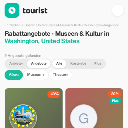
Rabattangebote · Museen & Kultur in Washington, United State
Entdecken & Sparen
›
United States
›
Museen & Kultur
›
Washington
›
Angebote
Rabattangebote · Museen & Kultur in
Washington, United States
9 Angebote gefunden
Anbieter
Angebote
Alle
Kostenlos
Plus
Alle
Museum
Theater
23
1
2
-40%
-20%
Plus