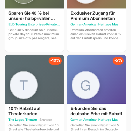
Sparen Sie 40 % bei
Exklusiver Zugang für
unserer halbprivaten
Premium Abonnenten
Tagestour
ELD Touring Enterprises-Private Small Group Tours of Washington, DC
· Washing
German-American Heritage Museu
· Was
Get a 40% discount on our semi-
Premium-Abonnenten erhalten
private day tour. With a maximum
einen exklusiven Rabatt von 20 %
group size of 5 passengers, see
auf den Eintrittspreis und können
the major highlights of the
so tiefer in unsere einzigartigen
Nation's Capital. Leave the hassle
Ausstellungen und Geschichten
of large groups, crowded buses,
eintauchen.
and wait time for the next bus to
get you. The tour departs from the
-10%
-5%
Holiday Inn Capitol Hill (550 C
Street SW) and ends at the
Smithsonian's Air and Space
Museum (if tickets are available),
National Museum of the American
Indian, or the departure point.
10 % Rabatt auf
Erkunden Sie das
Theaterkarten
deutsche Erbe mit Rabatt
The Logos Theatre
· Branson
German-American Heritage Museu
· Was
Genießen Sie einen Rabatt von 10
Genießen Sie einen Rabatt von 5
% auf alle Theaterkartenkäufe und
% auf Ihren Besuch im Deutsch-