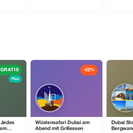
geworden. Buchen Sie noch heute Ihr
Abenteuer für
VIP-Abenteuer und bringen Sie Ihre
kann eines Ihr
Kleinen (unter 5 Jahre) absolut
absolut KOS
KOSTENLOS mit. Genießen Sie
Angebot beinh
erstklassiges Dune Bashing, private
den Dünen, ei
Sitzbereiche und ein 5-Sterne-BBQ-
Abendessen. Pe
Dinner, während sich Ihre Kinder an
Abenteuer suc
unterhaltsamen Aktivitäten erfreuen
können, die speziell für sie konzipiert
wurden.
GRATIS
-52%
Plus
 Jedes
Wüstensafari Dubai am
Dubai St
dem
Abend mit Grillessen
Bergwan