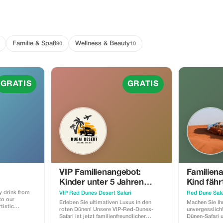
Familie & Spaß
Wellness & Beauty
90
10
GRATIS
GRATIS
VIP Familienangebot:
Familien
Kinder unter 5 Jahren
Kind fähr
fahren KOSTENLOS mit!
Erwachs
y drink from
VIP Red Dunes Desert Safari
Red Dune Safa
to our
KOSTEN
Erleben Sie ultimativen Luxus in den
Machen Sie Ih
tistic
roten Dünen! Unsere VIP-Red-Dunes-
unvergesslich
Safari ist jetzt familienfreundlicher
Dünen-Safari 