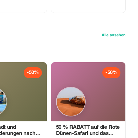
 einen Erwachsenen – dann
Kaffee vom ArteCafé.
er Kinder unter 10 Jahren
TENLOS mitkommen. Das
altet Sandboarding auf
ne Kamelritt und
rfekt für Familien, die
hen und sparen möchten!
Alle ansehen
-50%
-50%
adt und
50 % RABATT auf die Rote
derungen nach
Dünen-Safari und das