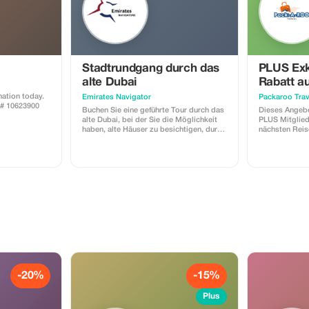
Stadtrundgang durch das
PLUS Exk
alte Dubai
Rabatt au
Abenteue
ation today.
Emirates Navigator
Packaroo Trav
A# 10623900
Buchen Sie eine geführte Tour durch das
Dieses Angebot
alte Dubai, bei der Sie die Möglichkeit
PLUS Mitgliede
haben, alte Häuser zu besichtigen, durch
nächsten Rei
die Altstadt zu schlendern, eine Fahrt
Travel einen 
mit einem traditionellen Abra-Boot zu
Entdecken Sie
unternehmen sowie den Gewürz- und
sorgfältig au
den Goldsouk zu besuchen.
erstklassige E
Reisende zuge
lieben, stilvol
-20%
-15%
Plus