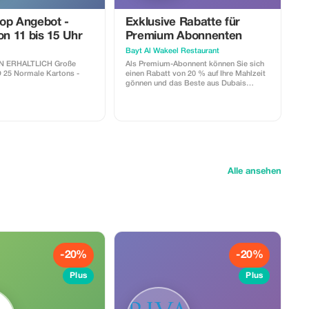
op Angebot -
Exklusive Rabatte für
on 11 bis 15 Uhr
Premium Abonnenten
Bayt Al Wakeel Restaurant
RHALTLICH Große
Als Premium-Abonnent können Sie sich
artons -
einen Rabatt von 20 % auf Ihre Mahlzeit
gönnen und das Beste aus Dubais
kulinarischem Erbe mit erheblichen
Einsparungen erleben.
Alle ansehen
-20%
-20%
Plus
Plus