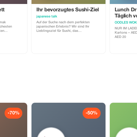
tt
Ihr bevorzugtes Sushi-Ziel
Lunch Dr
Täglich v
japanese talk
amak
Auf der Suche nach dem perfekten
OODLES WOK
schesten
japanischen Erlebnis? Wir sind Ihr
NUR IM LADEN E
ten
Lieblingsziel für Sushi, das
Kartons – AED 25 Normale K
en. Wir
künstlerisches Flair mit den frischesten
AED 20
sten Fisch und
Aromen verbindet! Ob Sie ein Fan von
aus und
innovativen „Maki“ oder die klassischen
igen Rezepten
„Nigiri“ bevorzugen – unsere
en mit
Speisekarte ist darauf ausgelegt, Ihre
nden und Ihnen
Gelüste mit handgefertigten Stücken aus
serlebnis
den besten Zutaten zu stillen.
-70%
-50%