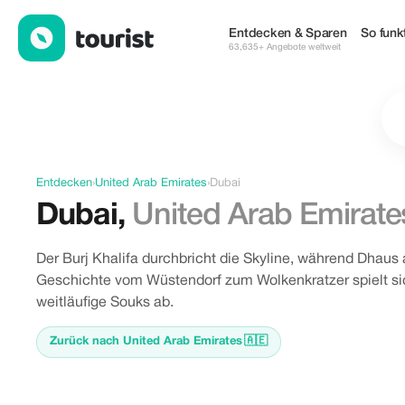
Angebote in Dubai, United Arab Emirates
Entdecken & Sparen
So funkt
63,635+ Angebote weltweit
Entdecken
›
United Arab Emirates
›
Dubai
Dubai
,
United Arab Emirate
Der Burj Khalifa durchbricht die Skyline, während Dhau
Geschichte vom Wüstendorf zum Wolkenkratzer spielt si
weitläufige Souks ab.
Zurück nach United Arab Emirates
🇦🇪