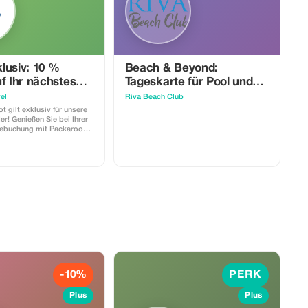
lusiv: 10 %
Beach & Beyond:
f Ihr nächstes
Tageskarte für Pool und
r
Strand
el
Riva Beach Club
 gilt exklusiv für unsere
r! Genießen Sie bei Ihrer
sebuchung mit Packaroo
Rabatt von 20 %.
 atemberaubende Ziele,
sgewählte Routen und
rlebnisse, die auf
schnitten sind, die es
l Abenteuer zu erleben.
-10%
PERK
Plus
Plus