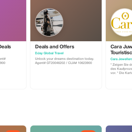
Deals
Deals and Offers
Cara Juw
Touristis
DJay Global Travel
Zusamme
Unlock your dreams destination today.
Cara Jeweller
3900
Agent# GT20046202 / CLIA# 10623900
* Zeigen Sie 
des Kaufproze
vor. * Die Kart
angegebenen P
mit anderen R
kombiniert wer
ausschließlic
einlösbar und 
reinem Gold 
jeglicher Karat
Barwert und k
eingetauscht 
Unternehmen b
dieses Angebo
Ankündigung 
zurückzuziehe
Streitigkeiten