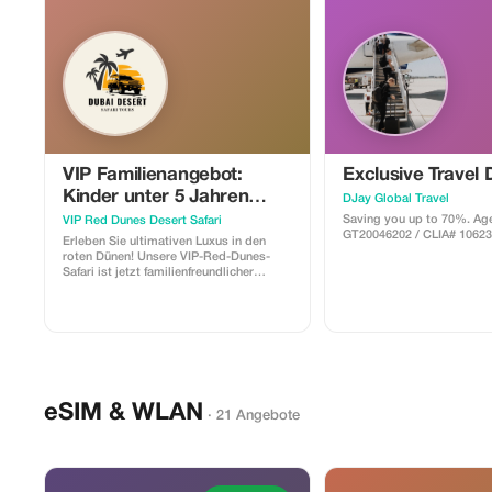
verwendet werden. * Es können
zusätzliche Bedingungen gelten. *
Dieser Aktionscode ist bis zum 31.
Dezember 2026 gültig.
VIP Familienangebot:
Exclusive Travel 
Kinder unter 5 Jahren
DJay Global Travel
fahren KOSTENLOS mit!
Saving you up to 70%. Agent#
VIP Red Dunes Desert Safari
GT20046202 / CLIA# 1062
Erleben Sie ultimativen Luxus in den
roten Dünen! Unsere VIP-Red-Dunes-
Safari ist jetzt familienfreundlicher
geworden. Buchen Sie noch heute Ihr
VIP-Abenteuer und bringen Sie Ihre
Kleinen (unter 5 Jahre) absolut
KOSTENLOS mit. Genießen Sie
erstklassiges Dune Bashing, private
Sitzbereiche und ein 5-Sterne-BBQ-
Dinner, während sich Ihre Kinder an
unterhaltsamen Aktivitäten erfreuen
eSIM & WLAN
können, die speziell für sie konzipiert
· 21 Angebote
wurden.