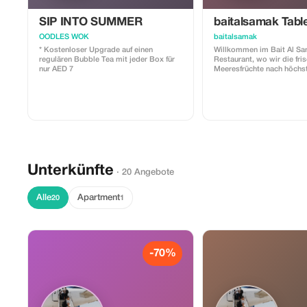
SIP INTO SUMMER
baitalsamak Table
OODLES WOK
baitalsamak
* Kostenloser Upgrade auf einen
Willkommen im Bait Al S
regulären Bubble Tea mit jeder Box für
Restaurant, wo wir die fri
nur AED 7
Meeresfrüchte nach höchs
Qualitätsstandards servier
wählen sorgfältig den fein
die besten Meeresfrüchte 
bereiten sie mit einzigart
zu, die authentische Arom
exzellentem Service verbi
ein unvergessliches Essen
bieten.
Unterkünfte
· 20 Angebote
Alle
Apartment
20
1
-70%