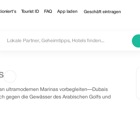
ioniert's
Tourist ID
FAQ
App laden
Geschäft eintragen
s
s an ultramodernen Marinas vorbegleiten—Dubais
ch gegen die Gewässer des Arabischen Golfs und