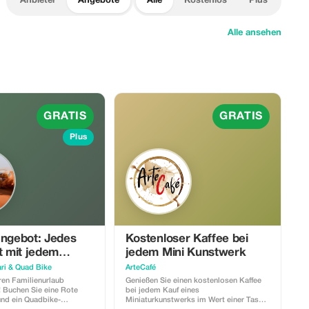
Anbieter
Angebote
Alle
Kostenlos
Plus
Alle ansehen
GRATIS
GRATIS
Plus
angebot: Jedes
Kostenloser Kaffee bei
t mit jedem
jedem Mini Kunstwerk
enen
ri & Quad Bike
ArteCafé
LOS!
ren Familienurlaub
Genießen Sie einen kostenlosen Kaffee
! Buchen Sie eine Rote
bei jedem Kauf eines
und ein Quadbike-
Miniaturkunstwerks im Wert einer Tasse