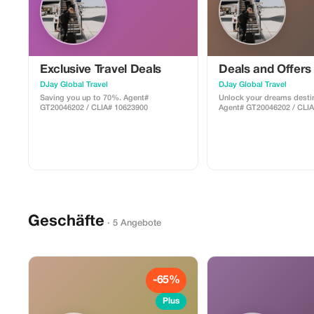
Exclusive Travel Deals
Deals and Offers
DJay Global Travel
DJay Global Travel
Saving you up to 70%. Agent#
Unlock your dreams destin
GT20046202 / CLIA# 10623900
Agent# GT20046202 / CLI
Geschäfte
· 5 Angebote
-65%
Plus