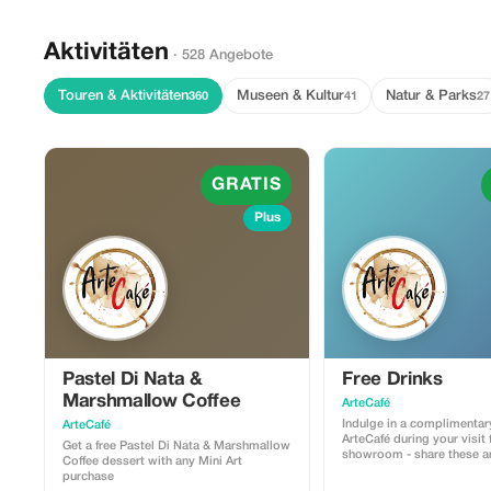
Aktivitäten
· 528 Angebote
Touren & Aktivitäten
Museen & Kultur
Natur & Parks
360
41
27
GRATIS
Plus
Pastel Di Nata &
Free Drinks
Marshmallow Coffee
ArteCafé
Indulge in a complimentar
ArteCafé
ArteCafé during your visit 
Get a free Pastel Di Nata & Marshmallow
showroom - share these ar
Coffee dessert with any Mini Art
moments with your finds.
purchase