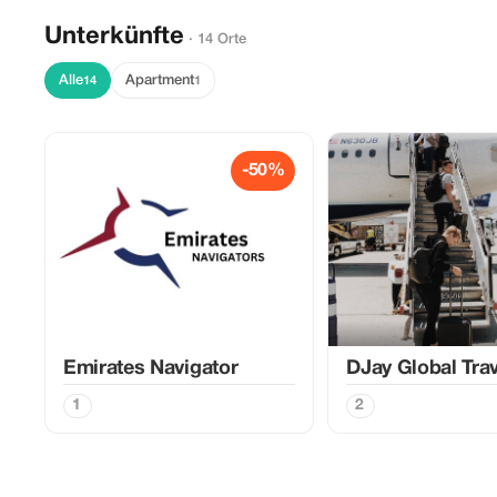
Unterkünfte
· 14 Orte
Alle
Apartment
14
1
-50%
Emirates Navigator
DJay Global Trav
1
2