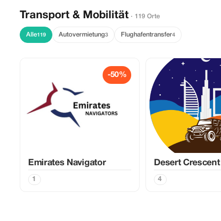
Transport & Mobilität
· 119 Orte
Alle
Autovermietung
Flughafentransfer
119
3
4
-50%
Emirates Navigator
Desert Crescent
1
4