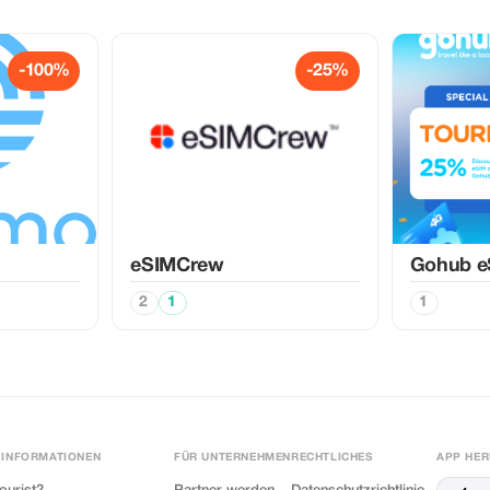
-100%
-25%
eSIMCrew
Gohub e
2
1
1
 INFORMATIONEN
FÜR UNTERNEHMEN
RECHTLICHES
APP HE