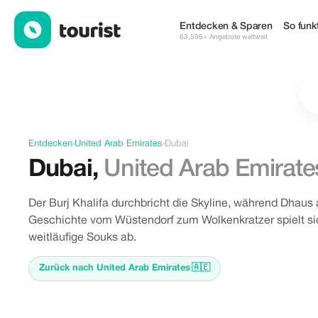
Dubai, United Arab Emirates entdecken
Entdecken & Sparen
So funkt
63,596+ Angebote weltweit
Entdecken
›
United Arab Emirates
›
Dubai
Dubai
,
United Arab Emirate
Der Burj Khalifa durchbricht die Skyline, während Dhau
Geschichte vom Wüstendorf zum Wolkenkratzer spielt si
weitläufige Souks ab.
Zurück nach United Arab Emirates
🇦🇪