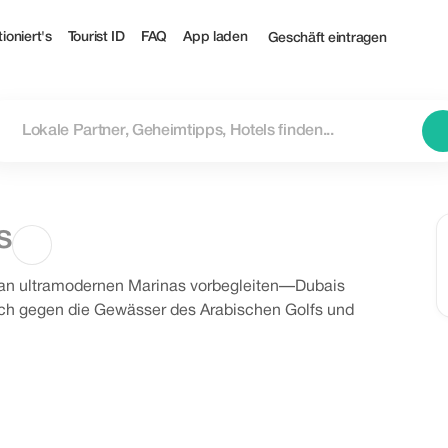
ioniert's
Tourist ID
FAQ
App laden
Geschäft eintragen
s
s an ultramodernen Marinas vorbegleiten—Dubais
ch gegen die Gewässer des Arabischen Golfs und