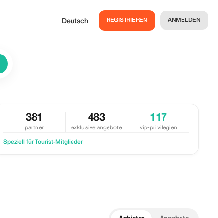
REGISTRIEREN
ANMELDEN
Deutsch
381
483
117
partner
exklusive angebote
vip-privilegien
Speziell für Tourist-Mitglieder