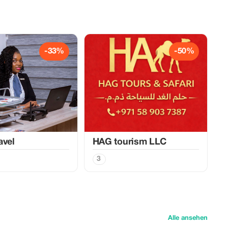
-33%
-50%
avel
HAG tourism LLC
3
Alle ansehen