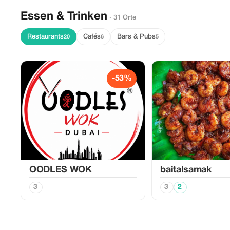
Essen & Trinken
· 31 Orte
Restaurants
Cafés
Bars & Pubs
20
6
5
-53%
OODLES WOK
baitalsamak
3
3
2