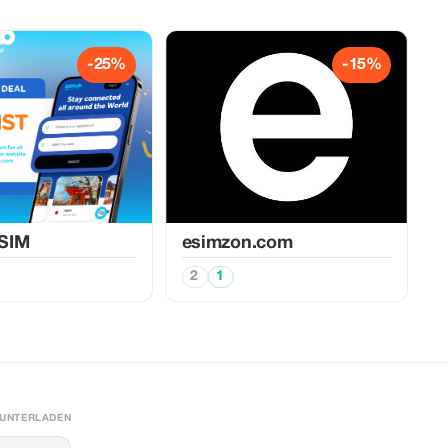
-25%
-15%
SIM
esimzon.com
2
1
RUNTERLADEN