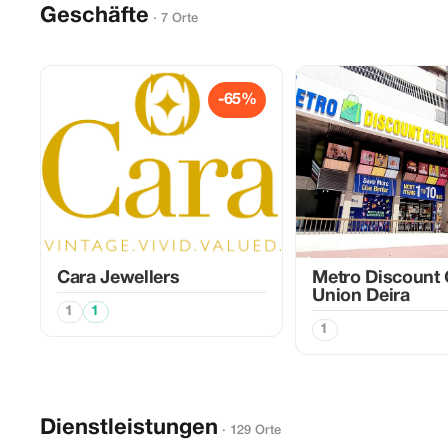
Geschäfte
· 7 Orte
-65%
Cara Jewellers
Metro Discount 
Union Deira
1
1
1
Dienstleistungen
· 129 Orte