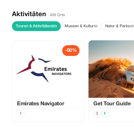
Aktivitäten
· 409 Orte
Touren & Aktivitäten
Museen & Kultur
Natur & Parks
253
50
26
-50%
Emirates Navigator
Get Tour Guide
1
3
1