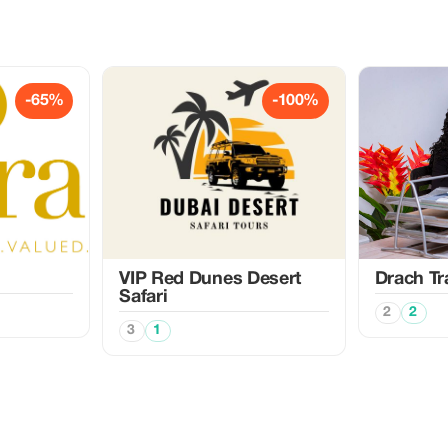
-65%
-100%
VIP Red Dunes Desert
Drach Tr
Safari
2
2
3
1