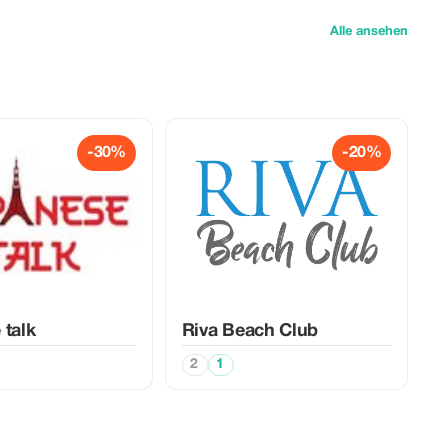
Alle ansehen
-30%
-20%
 talk
Riva Beach Club
2
1