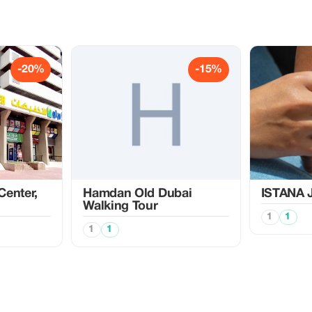
-20%
-15%
Center,
Hamdan Old Dubai
ISTANA J
Walking Tour
1
1
1
1