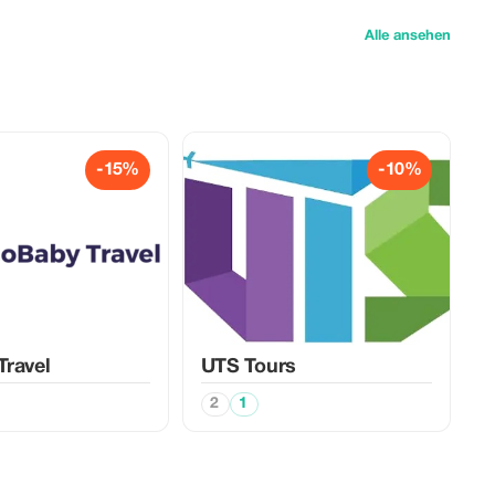
Alle ansehen
-15%
-10%
ravel
UTS Tours
2
1