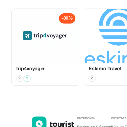
-30%
trip4voyager
Eskimo Travel
2
1
2
ENTDECKEN
WICHTIGE