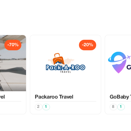
-70%
-20%
el
Packaroo Travel
GoBaby T
2
1
8
1