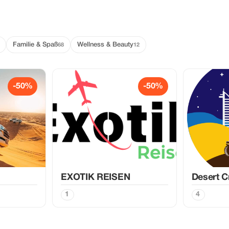
Familie & Spaß
Wellness & Beauty
68
12
-50%
-50%
EXOTIK REISEN
Desert C
1
4