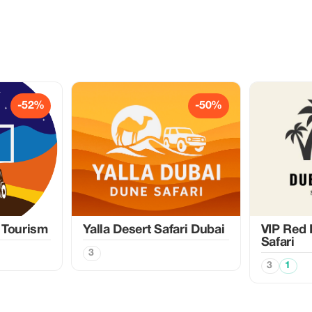
-52%
-50%
 Tourism
Yalla Desert Safari Dubai
VIP Red 
Safari
3
3
1