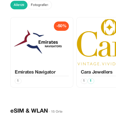
Alle
Fotografie
129
1
-50%
Emirates Navigator
Cara Jewellers
1
1
1
eSIM & WLAN
· 15 Orte